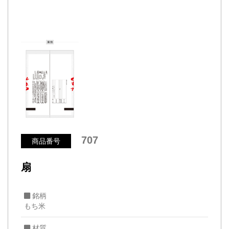
707
商品番号
扇
銘柄
もち米
材質