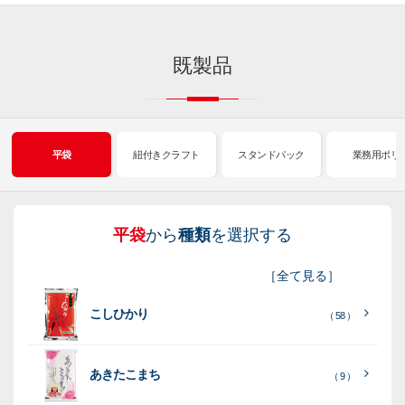
既製品
平袋
紐付きクラフト
スタンドパック
業務用ポリ
平袋
から
種類
を選択する
紐
ス
業
イ
真
販
包
［
全て見る
］
付
タ
務
ン
空
促
装
こしひかり
き
ン
用
ク
パ
グ
機
（ 58 ）
ク
ド
ポ
ジ
ッ
ッ
械
ラ
パ
リ
ェ
ク
ズ
関
あきたこまち
（ 9 ）
フ
ッ
ッ
連