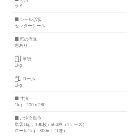
ラミ
シール形状
センターシール
窓の有無
窓あり
単袋
1kg
ロール
1kg
寸法
1kg：200ｘ280
ご注文単位
単袋1kg：100枚 / 500枚（1ケース）
ロール1kg：300mt（1巻）