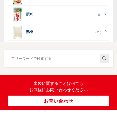
ー
列
）
表
こ
こ
台
示
［
全
し
し
（ 5
（ 3
新米
透
プ
（ 8 ）
（ 1
（ 1
て
ひ
ひ
）
）
）
）
明
ディ
リ
見
か
か
スプ
ン
る
］
り
り
（ 73
レ
タ
無地
エ
（ 11 ）
）
イ・
ー
ン
和
（ 5
あ
パネ
（ 2
）
ド
紙
き
）
ル
レ
ハ
（ 1
た
）
ス
ン
Search Button
こ
Search
柄
ク
ド
for:
（ 4
ま
（
）
ロ
ラ
23
ち
ス
ベ
）
銘
（ 5
ラ
柄
）
銘
ー
（ 5
米
の
柄
米袋に関すること
は何でも
（
）
ぼ
23
米
お気軽にお問い合わせください
り
卓
）
銘
上
（ 1
柄
お問い合わせ
銘
（ 6
シ
）
な
脱
）
（ 6
柄
ー
（ 5
し
酸
）
な
ラ
）
素
し