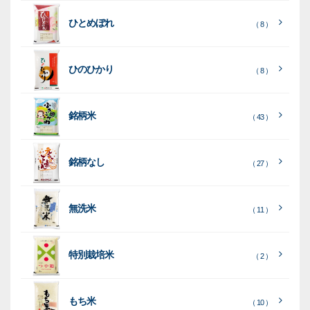
ト
ク
ト
ひとめぼれ
種
プ
素
種
（ 8 ）
類
リ
材
類
種
種
種
ン
類
ひのひかり
（ 8 ）
類
類
タ
ー
銘柄米
（ 43 ）
米
袋
銘柄なし
（ 27 ）
［
［
［
全
全
全
て
て
て
［
全
素
見
見
見
て
［
［
全
全
無洗米
（ 11 ）
材
る
る
る
］
］
］
見
て
て
る
］
見
見
乳
和
箱・
（
（
（ 26
る
る
］
］
特別栽培米
12
10
白
紙
ケー
（ 2 ）
）
印
）
）
（ 1
ス
字
）
無
無
（
（ 4
ブ
ラ
機
（ 4
22
）
地
地
（ 2
もち米
）
）
ル
ミ
陳
（ 10 ）
）
（ 2