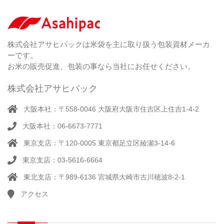
ー
剤
無
（ 2
洗
）
特
足
米
シー
別
踏
（ 1
ル
（
栽
）
株式会社アサヒパックは米袋を主に取り扱う包装資材メーカ
み
（ 1
（既
162
培
）
ーです。
シ
）
製
米
ー
お米の販売促進、包装の事なら当社にお任せください。
品）
ラ
ー
株式会社アサヒパック
シー
（ 14
ル
真
）
大阪本社：〒558-0046 大阪府大阪市住吉区上住吉1-4-2
（別
空
注）
大阪本社：06-6673-7771
脱
（ 4
気
）
東京支店：〒120-0005 東京都足立区綾瀬3-14-6
そ
シ
（
の
22
ー
東京支店：03-5616-6664
他
）
ラ
東北支店：〒989-6136 宮城県大崎市古川穂波8-2-1
ー
アクセス
計
（ 1
量
）
器