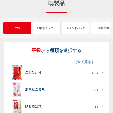
既製品
平袋
紐付きクラフト
スタンドパック
業務用ポリ
平袋
から
種類
を選択する
紐
ス
業
イ
真
販
包
［
全て見る
］
付
タ
務
ン
空
促
装
こしひかり
き
ン
用
ク
パ
グ
機
（ 58 ）
ク
ド
ポ
ジ
ッ
ッ
械
ラ
パ
リ
ェ
ク
ズ
関
あきたこまち
（ 9 ）
フ
ッ
ッ
連
ト
ク
ト
ひとめぼれ
種
プ
素
種
（ 8 ）