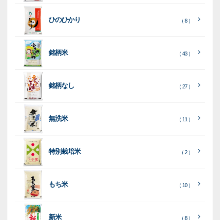
類
リ
材
類
種
種
種
ン
類
ひのひかり
（ 8 ）
類
類
タ
ー
銘柄米
（ 43 ）
米
袋
銘柄なし
（ 27 ）
［
［
［
全
全
全
て
て
て
［
全
素
見
見
見
て
［
［
全
全
無洗米
（ 11 ）
材
る
る
る
］
］
］
見
て
て
る
］
見
見
乳
和
箱・
（
（
（ 26
る
る
］
］
特別栽培米
12
10
白
紙
ケー
（ 2 ）
）
印
）
）
（ 1
ス
字
）
無
無
（
（ 4
ブ
ラ
機
（ 4
22
）
地
地
（ 2
もち米
）
）
ル
ミ
陳
（ 10 ）
）
（ 2
ー
列
）
表
こ
こ
台
示
［
全
し
し
（ 5
（ 3
新米
透
プ
（ 8 ）
（ 1
（ 1