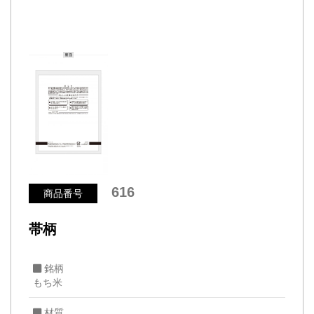
616
商品番号
帯柄
銘柄
もち米
材質