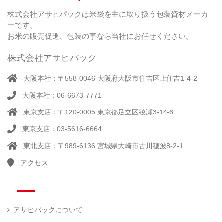
別
踏
（ 1
ル
（
栽
）
株式会社アサヒパックは米袋を主に取り扱う包装資材メーカ
み
（ 1
（既
162
培
）
ーです。
シ
）
製
米
ー
お米の販売促進、包装の事なら当社にお任せください。
品）
ラ
ー
株式会社アサヒパック
シー
（ 14
ル
真
）
大阪本社：〒558-0046 大阪府大阪市住吉区上住吉1-4-2
（別
空
注）
大阪本社：06-6673-7771
脱
（ 4
気
）
東京支店：〒120-0005 東京都足立区綾瀬3-14-6
そ
シ
（
の
22
ー
東京支店：03-5616-6664
他
）
ラ
東北支店：〒989-6136 宮城県大崎市古川穂波8-2-1
ー
アクセス
計
（ 1
量
）
器
アサヒパックについて