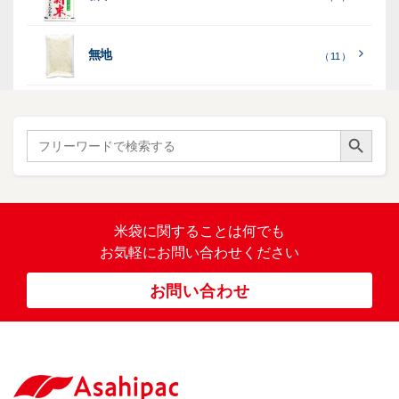
て
ひ
ひ
）
）
）
）
明
ディ
リ
見
か
か
スプ
ン
る
］
り
り
（ 73
レ
タ
無地
エ
（ 11 ）
）
イ・
ー
ン
和
（ 5
あ
パネ
（ 2
）
ド
紙
き
）
ル
レ
ハ
（ 1
た
）
ス
ン
Search Button
こ
Search
柄
ク
ド
for:
（ 4
ま
（
）
ロ
ラ
23
ち
ス
ベ
）
銘
（ 5
ラ
柄
）
銘
ー
（ 5
米
の
柄
米袋に関すること
は何でも
（
）
ぼ
23
米
お気軽にお問い合わせください
り
卓
）
銘
上
（ 1
柄
お問い合わせ
銘
（ 6
シ
）
な
脱
）
（ 6
柄
ー
（ 5
し
酸
）
な
ラ
）
素
し
ー
剤
無
（ 2
洗
）
特
足
米
シー