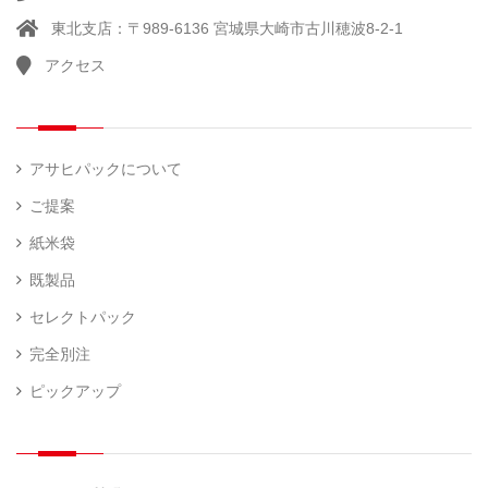
他
）
ラ
東北支店：〒989-6136 宮城県大崎市古川穂波8-2-1
ー
アクセス
計
（ 1
量
）
器
アサヒパックについて
ご提案
紙米袋
既製品
セレクトパック
完全別注
ピックアップ