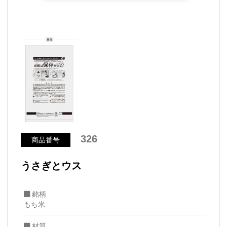
326
商品番号
うさぎとウス
銘柄
もち米
材質