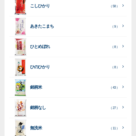
こしひかり
き
ン
用
ク
パ
グ
機
（ 58 ）
ク
ド
ポ
ジ
ッ
ッ
械
ラ
パ
リ
ェ
ク
ズ
関
あきたこまち
（ 9 ）
フ
ッ
ッ
連
ト
ク
ト
ひとめぼれ
種
プ
素
種
（ 8 ）
類
リ
材
類
種
種
種
ン
類
ひのひかり
（ 8 ）
類
類
タ
ー
銘柄米
（ 43 ）
米
袋
銘柄なし
（ 27 ）
［
［
［
全
全
全
て
て
て
［
全
素
見
見
見
て
［
［
全
全
無洗米
（ 11 ）
材
る
る
る
］
］
］
見
て
て