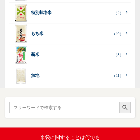
る
］
見
見
乳
和
箱・
（
（
（ 26
る
る
］
］
特別栽培米
12
10
白
紙
ケー
（ 2 ）
）
印
）
）
（ 1
ス
字
）
無
無
（
（ 4
ブ
ラ
機
（ 4
22
）
地
地
（ 2
もち米
）
）
ル
ミ
陳
（ 10 ）
）
（ 2
ー
列
）
表
こ
こ
台
示
［
全
し
し
（ 5
（ 3
新米
透
プ
（ 8 ）
（ 1
（ 1
て
ひ
ひ
）
）
）
）
明
ディ
リ
見
か
か
スプ
ン
る
］
り
り
（ 73
レ
タ
無地
エ
（ 11 ）
）
イ・
ー
ン
和
（ 5
あ
パネ
（ 2
）
ド
紙
き
）
ル
レ
ハ
（ 1
た
）
ス
ン
Search Button
こ
Search
柄
ク
ド
for:
（ 4
ま
（
）
ロ
ラ
23
ち
ス
ベ
）
銘
（ 5
ラ
柄
）
銘
ー
（ 5
米
の
柄
米袋に関すること
は何でも
（
）