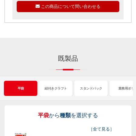
この商品について問い合わせる
既製品
平袋
紐付きクラフト
スタンドパック
業務用ポリ
平袋
から
種類
を選択する
紐
ス
業
イ
真
販
包
［
全て見る
］
付
タ
務
ン
空
促
装