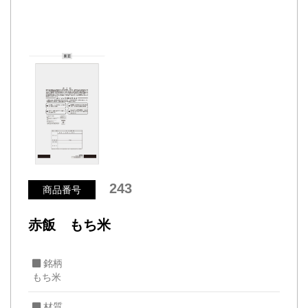
243
商品番号
赤飯 もち米
銘柄
もち米
材質