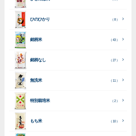
種
プ
素
種
類
リ
材
類
種
種
種
ン
類
ひのひかり
（ 8 ）
類
類
タ
ー
銘柄米
（ 43 ）
米
袋
銘柄なし
（ 27 ）
［
［
［
全
全
全
て
て
て
［
全
素
見
見
見
て
［
［
全
全
無洗米
（ 11 ）
材
る
る
る
］
］
］
見
て
て
る
］
見
見
乳
和
箱・
（
（
（ 26
る
る
］
］
特別栽培米
12
10
白
紙
ケー
（ 2 ）
）
印
）
）
（ 1
ス
字
）
無
無
（
（ 4
ブ
ラ
機
（ 4
22
）
地
地
（ 2
もち米
）
）
ル
ミ
陳
（ 10 ）
）
（ 2
ー
列
）
表
こ
こ
台
示