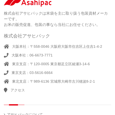
）
特
足
米
シー
別
踏
（ 1
ル
（
栽
）
株式会社アサヒパックは米袋を主に取り扱う包装資材メーカ
み
（ 1
（既
162
培
）
ーです。
シ
）
製
米
ー
お米の販売促進、包装の事なら当社にお任せください。
品）
ラ
ー
株式会社アサヒパック
シー
（ 14
ル
真
）
大阪本社：〒558-0046 大阪府大阪市住吉区上住吉1-4-2
（別
空
注）
大阪本社：06-6673-7771
脱
（ 4
気
）
東京支店：〒120-0005 東京都足立区綾瀬3-14-6
そ
シ
（
の
22
ー
東京支店：03-5616-6664
他
）
ラ
東北支店：〒989-6136 宮城県大崎市古川穂波8-2-1
ー
アクセス
計
（ 1
量
）
器
アサヒパックについて