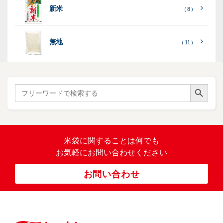
［
全
し
し
（ 5
（ 3
新米
透
プ
（ 8 ）
（ 1
（ 1
て
ひ
ひ
）
）
）
）
明
ディ
リ
見
か
か
スプ
ン
る
］
り
り
（ 73
レ
タ
無地
エ
（ 11 ）
）
イ・
ー
ン
和
（ 5
あ
パネ
（ 2
）
ド
紙
き
）
ル
レ
ハ
（ 1
た
）
ス
ン
Search Button
こ
Search
柄
ク
ド
for:
（ 4
ま
（
）
ロ
ラ
23
ち
ス
ベ
）
銘
（ 5
ラ
柄
）
銘
ー
（ 5
米
の
柄
米袋に関すること
は何でも
（
）
ぼ
23
米
お気軽にお問い合わせください
り
卓
）
銘
上
（ 1
柄
お問い合わせ
銘
（ 6
シ
）
な
脱
）
（ 6
柄
ー
（ 5
し
酸
）
な
ラ
）
素
し
ー
剤
無
（ 2
洗