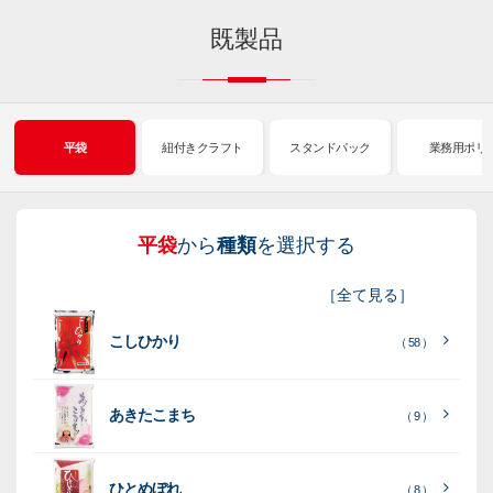
既製品
平袋
紐付きクラフト
スタンドパック
業務用ポリ
平袋
から
種類
を選択する
紐
ス
業
イ
真
販
包
［
全て見る
］
付
タ
務
ン
空
促
装
こしひかり
き
ン
用
ク
パ
グ
機
（ 58 ）
ク
ド
ポ
ジ
ッ
ッ
械
ラ
パ
リ
ェ
ク
ズ
関
あきたこまち
（ 9 ）
フ
ッ
ッ
連
ト
ク
ト
ひとめぼれ
（ 8 ）