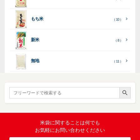
）
印
）
）
（ 1
ス
字
）
無
無
（
（ 4
ブ
ラ
機
（ 4
22
）
地
地
（ 2
もち米
）
）
ル
ミ
陳
（ 10 ）
）
（ 2
ー
列
）
表
こ
こ
台
示
［
全
し
し
（ 5
（ 3
新米
透
プ
（ 8 ）
（ 1
（ 1
て
ひ
ひ
）
）
）
）
明
ディ
リ
見
か
か
スプ
ン
る
］
り
り
（ 73
レ
タ
無地
エ
（ 11 ）
）
イ・
ー
ン
和
（ 5
あ
パネ
（ 2
）
ド
紙
き
）
ル
レ
ハ
（ 1
た
）
ス
ン
Search Button
こ
Search
柄
ク
ド
for:
（ 4
ま
（
）
ロ
ラ
23
ち
ス
ベ
）
銘
（ 5
ラ
柄
）
銘
ー
（ 5
米
の
柄
米袋に関すること
は何でも
（
）
ぼ
23
米
お気軽にお問い合わせください
り
卓
）
銘
上