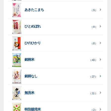
ク
ド
ポ
ジ
ッ
ッ
械
ラ
パ
リ
ェ
ク
ズ
関
あきたこまち
（ 9 ）
フ
ッ
ッ
連
ト
ク
ト
ひとめぼれ
種
プ
素
種
（ 8 ）
類
リ
材
類
種
種
種
ン
類
ひのひかり
（ 8 ）
類
類
タ
ー
銘柄米
（ 43 ）
米
袋
銘柄なし
（ 27 ）
［
［
［
全
全
全
て
て
て
［
全
素
見
見
見
て
［
［
全
全
無洗米
（ 11 ）
材
る
る
る
］
］
］
見
て
て
る
］
見
見
乳
和
箱・
（
（
（ 26
る
る
］
］
特別栽培米
12
10
白
紙
ケー
（ 2 ）