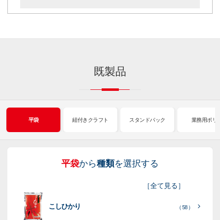
既製品
平袋
紐付きクラフト
スタンドパック
業務用ポリ
平袋
から
種類
を選択する
紐
ス
業
イ
真
販
包
［
全て見る
］
付
タ
務
ン
空
促
装
こしひかり
き
ン
用
ク
パ
グ
機
（ 58 ）