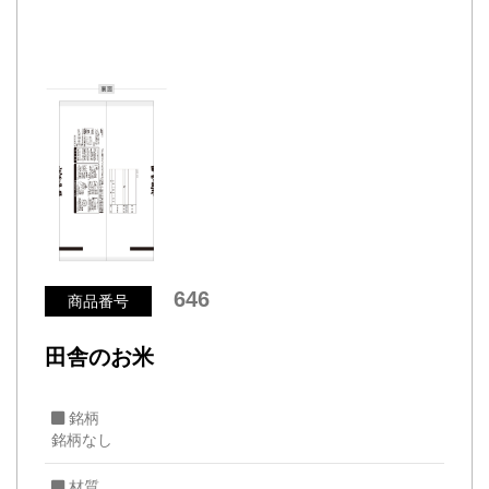
646
商品番号
田舎のお米
銘柄
銘柄なし
材質