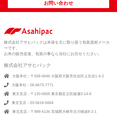
（ 1
柄
お問い合わせ
銘
（ 6
シ
）
な
脱
）
（ 6
柄
ー
（ 5
し
酸
）
な
ラ
）
素
し
ー
剤
無
（ 2
洗
）
特
足
米
シー
別
踏
（ 1
ル
（
栽
）
株式会社アサヒパックは米袋を主に取り扱う包装資材メーカ
み
（ 1
（既
162
培
）
ーです。
シ
）
製
米
ー
お米の販売促進、包装の事なら当社にお任せください。
品）
ラ
ー
株式会社アサヒパック
シー
（ 14
ル
真
）
大阪本社：〒558-0046 大阪府大阪市住吉区上住吉1-4-2
（別
空
注）
大阪本社：06-6673-7771
脱
（ 4
気
）
東京支店：〒120-0005 東京都足立区綾瀬3-14-6
そ
シ
（
の
22
ー
東京支店：03-5616-6664
他
）
ラ
東北支店：〒989-6136 宮城県大崎市古川穂波8-2-1
ー