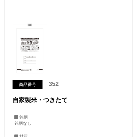
352
商品番号
自家製米・つきたて
銘柄
銘柄なし
材質