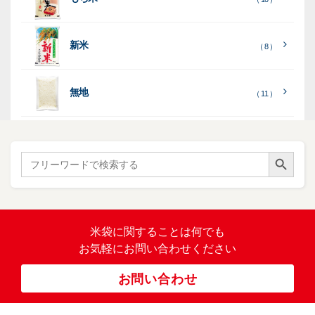
）
（ 2
ー
列
）
表
こ
こ
台
示
［
全
し
し
（ 5
（ 3
新米
透
プ
（ 8 ）
（ 1
（ 1
て
ひ
ひ
）
）
）
）
明
ディ
リ
見
か
か
スプ
ン
る
］
り
り
（ 73
レ
タ
無地
エ
（ 11 ）
）
イ・
ー
ン
和
（ 5
あ
パネ
（ 2
）
ド
紙
き
）
ル
レ
ハ
（ 1
た
）
ス
ン
Search Button
こ
Search
柄
ク
ド
for:
（ 4
ま
（
）
ロ
ラ
23
ち
ス
ベ
）
銘
（ 5
ラ
柄
）
銘
ー
（ 5
米
の
柄
米袋に関すること
は何でも
（
）
ぼ
23
米
お気軽にお問い合わせください
り
卓
）
銘
上
（ 1
柄
お問い合わせ
銘
（ 6
シ
）
な
脱
）
（ 6
柄
ー
（ 5
し
酸
）
な
ラ
）
素