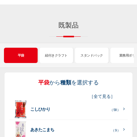
既製品
平袋
紐付きクラフト
スタンドパック
業務用ポリ
平袋
から
種類
を選択する
紐
ス
業
イ
真
販
包
［
全て見る
］
付
タ
務
ン
空
促
装
こしひかり
き
ン
用
ク
パ
グ
機
（ 58 ）
ク
ド
ポ
ジ
ッ
ッ
械
ラ
パ
リ
ェ
ク
ズ
関
あきたこまち
（ 9 ）
フ
ッ
ッ
連