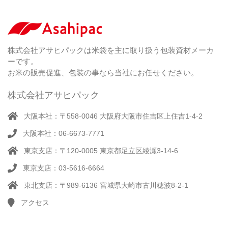
し
ー
剤
無
（ 2
洗
）
特
足
米
シー
別
踏
（ 1
ル
（
栽
）
株式会社アサヒパックは米袋を主に取り扱う包装資材メーカ
み
（ 1
（既
162
培
）
ーです。
シ
）
製
米
ー
お米の販売促進、包装の事なら当社にお任せください。
品）
ラ
ー
株式会社アサヒパック
シー
（ 14
ル
真
）
大阪本社：〒558-0046 大阪府大阪市住吉区上住吉1-4-2
（別
空
注）
大阪本社：06-6673-7771
脱
（ 4
気
）
東京支店：〒120-0005 東京都足立区綾瀬3-14-6
そ
シ
（
の
22
ー
東京支店：03-5616-6664
他
）
ラ
東北支店：〒989-6136 宮城県大崎市古川穂波8-2-1
ー
アクセス
計
（ 1
量
）