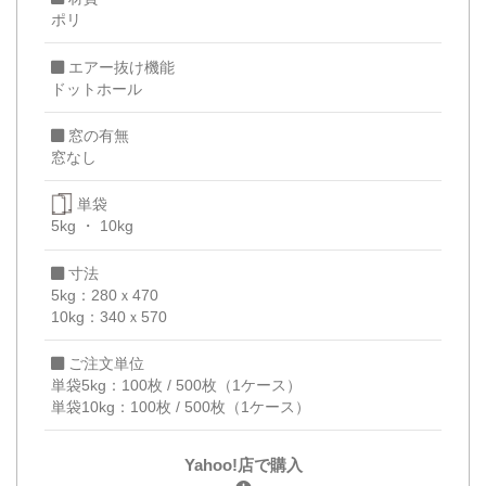
ポリ
エアー抜け機能
ドットホール
窓の有無
窓なし
単袋
5kg
10kg
寸法
5kg：280ｘ470
10kg：340ｘ570
ご注文単位
単袋5kg：100枚 / 500枚（1ケース）
単袋10kg：100枚 / 500枚（1ケース）
Yahoo!店で購入