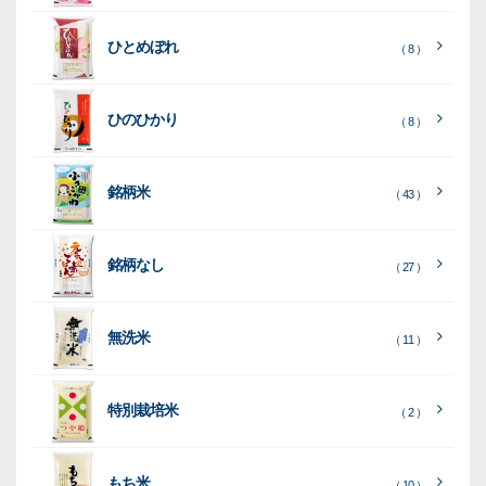
ト
ク
ト
ひとめぼれ
種
プ
素
種
（ 8 ）
類
リ
材
類
種
種
種
ン
類
ひのひかり
（ 8 ）
類
類
タ
ー
銘柄米
（ 43 ）
米
袋
銘柄なし
（ 27 ）
［
［
［
全
全
全
て
て
て
［
全
素
見
見
見
て
［
［
全
全
無洗米
（ 11 ）
材
る
る
る
］
］
］
見
て
て
る
］
見
見
乳
和
箱・
（
（
（ 26
る
る
］
］
特別栽培米
12
10
白
紙
ケー
（ 2 ）
）
印
）
）
（ 1
ス
字
）
無
無
（
（ 4
ブ
ラ
機
（ 4
22
）
地
地
（ 2
もち米
）
）
ル
ミ
陳
（ 10 ）