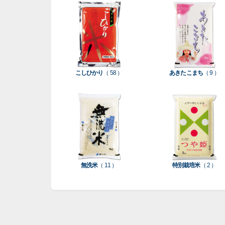
こしひかり
（ 58 ）
あきたこまち
（ 9 ）
無洗米
（ 11 ）
特別栽培米
（ 2 ）