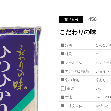
456
商品番号
こだわりの味
銘柄
ひのひか
材質
ラミ
シール形状
センター
エアー抜け機能
ジョイン
窓の有無
窓あり
単袋
5kg
寸法
5kg：28
ご注文単位
単袋5kg：