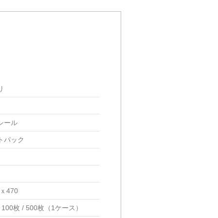
り
シール
トパック
0ｘ470
100枚 / 500枚（1ケース）