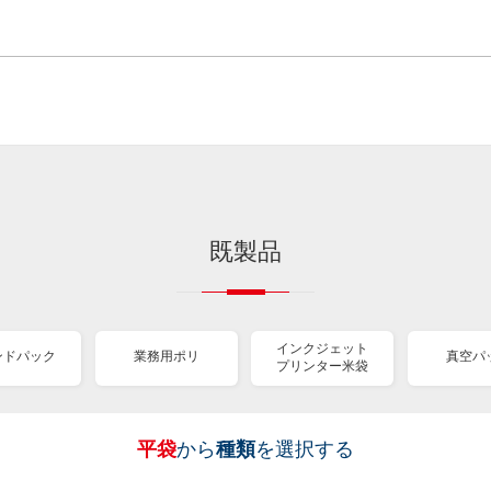
既製品
インクジェット
ンドパック
業務用ポリ
真空パ
プリンター米袋
平袋
から
種類
を選択する
［
［
［
［
［
［
［
全
全
全
全
全
全
全
紐
ス
業
イ
真
販
包