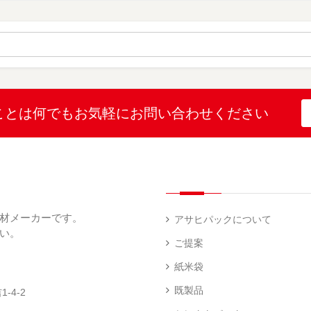
（
（
ー
材
字
12
10
ス
無
無
機
）
）
（
地
地
（
26
（
（
1
）
22
4
）
）
）
ブ
ラ
ル
ミ
ー
（
陳
表
（
4
列
こ
こ
こと
は何でも
お気軽にお問い合わせください
示
2
）
台
し
し
プ
）
（
ひ
ひ
リ
2
か
か
和
ン
）
り
り
紙
タ
（
（
（
ー
透
5
3
5
（
明
）
）
）
1
（
デ
）
1
ィ
材メーカーです。
）
ス
アサヒパックについて
プ
い。
あ
レ
ご提案
き
ハ
イ・
た
ン
エ
パ
紙米袋
こ
ド
ン
ネ
ま
ラ
ド
ル
既製品
-4-2
ち
ベ
レ
（
（
ラ
ス