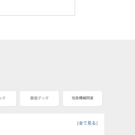
ック
販促グッズ
包装機械関連
［
全て見る
］