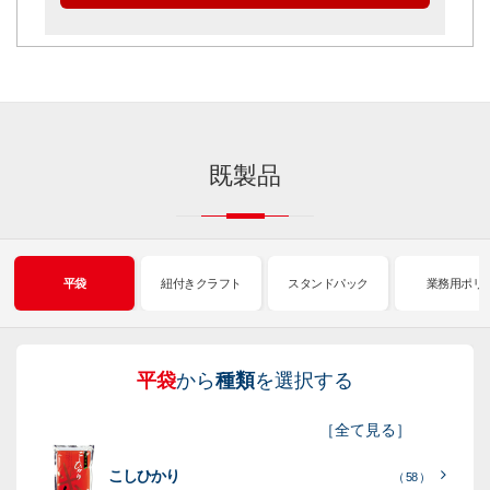
既製品
平袋
紐付きクラフト
スタンドパック
業務用ポリ
平袋
から
種類
を選択する
紐
ス
業
イ
真
販
包
［
全て見る
］
付
タ
務
ン
空
促
装
こしひかり
き
ン
用
ク
パ
グ
機
（ 58 ）