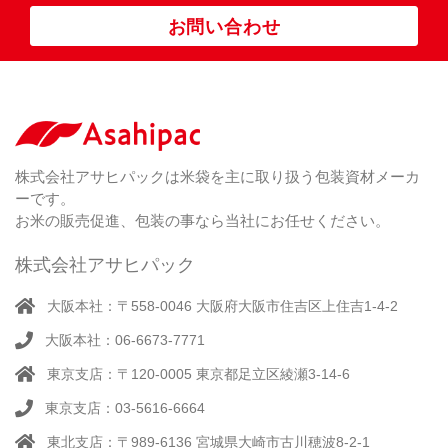
上
（ 1
柄
お問い合わせ
銘
（ 6
シ
）
な
脱
）
（ 6
柄
ー
（ 5
し
酸
）
な
ラ
）
素
し
ー
剤
無
（ 2
洗
）
特
足
米
シー
別
踏
（ 1
ル
（
栽
）
株式会社アサヒパックは米袋を主に取り扱う包装資材メーカ
み
（ 1
（既
162
培
）
ーです。
シ
）
製
米
ー
お米の販売促進、包装の事なら当社にお任せください。
品）
ラ
ー
株式会社アサヒパック
シー
（ 14
ル
真
）
大阪本社：〒558-0046 大阪府大阪市住吉区上住吉1-4-2
（別
空
注）
大阪本社：06-6673-7771
脱
（ 4
気
）
東京支店：〒120-0005 東京都足立区綾瀬3-14-6
そ
シ
（
の
22
ー
東京支店：03-5616-6664
他
）
ラ
東北支店：〒989-6136 宮城県大崎市古川穂波8-2-1
ー