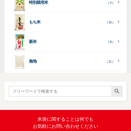
る
る
］
］
特別栽培米
12
10
白
紙
ケー
（ 2 ）
）
印
）
）
（ 1
ス
字
）
無
無
（
（ 4
ブ
ラ
機
（ 4
22
）
地
地
（ 2
もち米
）
）
ル
ミ
陳
（ 10 ）
）
（ 2
ー
列
）
表
こ
こ
台
示
［
全
し
し
（ 5
（ 3
新米
透
プ
（ 8 ）
（ 1
（ 1
て
ひ
ひ
）
）
）
）
明
ディ
リ
見
か
か
スプ
ン
る
］
り
り
（ 73
レ
タ
無地
エ
（ 11 ）
）
イ・
ー
ン
和
（ 5
あ
パネ
（ 2
）
ド
紙
き
）
ル
レ
ハ
（ 1
た
）
ス
ン
Search Button
こ
Search
柄
ク
ド
for:
（ 4
ま
（
）
ロ
ラ
23
ち
ス
ベ
）
銘
（ 5
ラ
柄
）
銘
ー
（ 5
米
の
柄
米袋に関すること
は何でも
（
）
ぼ
23
米
お気軽にお問い合わせください
り
卓
）
銘