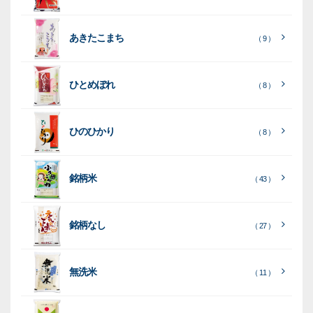
ク
ド
ポ
ジ
ッ
ッ
械
ラ
パ
リ
ェ
ク
ズ
関
あきたこまち
（ 9 ）
フ
ッ
ッ
連
ト
ク
ト
ひとめぼれ
種
プ
素
種
（ 8 ）
類
リ
材
類
種
種
種
ン
類
ひのひかり
（ 8 ）
類
類
タ
ー
銘柄米
（ 43 ）
米
袋
銘柄なし
（ 27 ）
［
［
［
全
全
全
て
て
て
［
全
素
見
見
見
て
［
［
全
全
無洗米
（ 11 ）
材
る
る
る
］
］
］
見
て
て
る
］
見
見
乳
和
箱・
（
（
（ 26