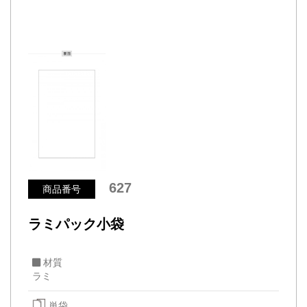
627
商品番号
ラミパック小袋
材質
ラミ
単袋