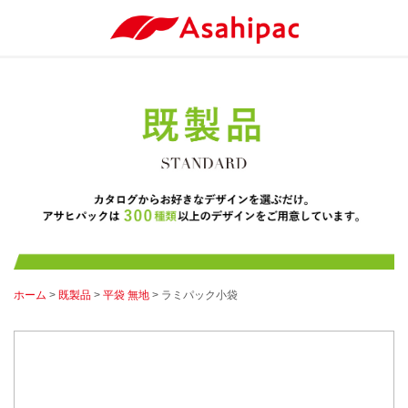
ホーム
>
既製品
>
平袋 無地
> ラミパック小袋