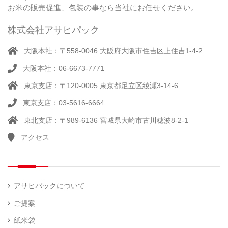
米
ー
お米の販売促進、包装の事なら当社にお任せください。
品）
ラ
ー
株式会社アサヒパック
シー
（ 14
ル
真
）
大阪本社：〒558-0046 大阪府大阪市住吉区上住吉1-4-2
（別
空
注）
大阪本社：06-6673-7771
脱
（ 4
気
）
東京支店：〒120-0005 東京都足立区綾瀬3-14-6
そ
シ
（
の
22
ー
東京支店：03-5616-6664
他
）
ラ
東北支店：〒989-6136 宮城県大崎市古川穂波8-2-1
ー
アクセス
計
（ 1
量
）
器
アサヒパックについて
ご提案
紙米袋