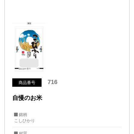
716
商品番号
自慢のお米
銘柄
こしひかり
材質