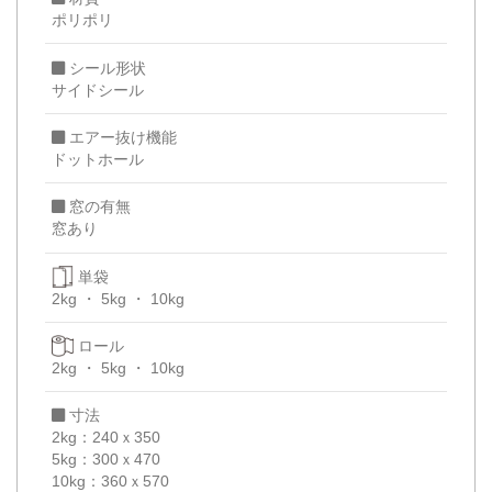
ポリポリ
シール形状
サイドシール
エアー抜け機能
ドットホール
窓の有無
窓あり
単袋
2kg
5kg
10kg
ロール
2kg
5kg
10kg
寸法
2kg：240ｘ350
5kg：300ｘ470
10kg：360ｘ570