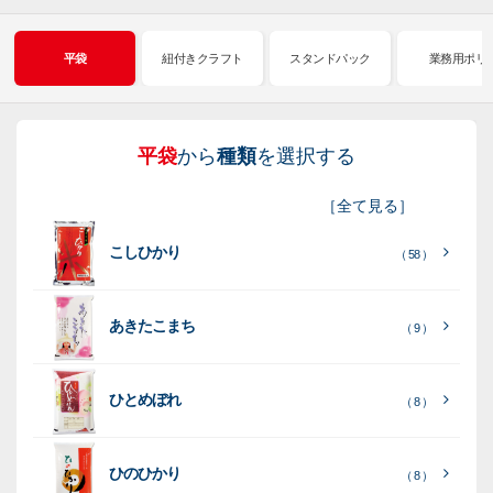
平袋
紐付きクラフト
スタンドパック
業務用ポリ
平袋
から
種類
を選択する
紐
ス
業
イ
真
販
包
［
全て見る
］
付
タ
務
ン
空
促
装
こしひかり
き
ン
用
ク
パ
グ
機
（ 58 ）
ク
ド
ポ
ジ
ッ
ッ
械
ラ
パ
リ
ェ
ク
ズ
関
あきたこまち
（ 9 ）
フ
ッ
ッ
連
ト
ク
ト
ひとめぼれ
種
プ
素
種
（ 8 ）
類
リ
材
類
種
種
種
ン
類
ひのひかり
（ 8 ）