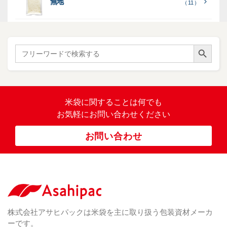
無地
エ
（ 11 ）
）
イ・
ー
ン
和
（ 5
あ
パネ
（ 2
）
ド
紙
き
）
ル
レ
ハ
（ 1
た
）
ス
ン
Search Button
こ
Search
柄
ク
ド
for:
（ 4
ま
（
）
ロ
ラ
23
ち
ス
ベ
）
銘
（ 5
ラ
柄
）
銘
ー
（ 5
米
の
柄
米袋に関すること
は何でも
（
）
ぼ
23
米
お気軽にお問い合わせください
り
卓
）
銘
上
（ 1
柄
お問い合わせ
銘
（ 6
シ
）
な
脱
）
（ 6
柄
ー
（ 5
し
酸
）
な
ラ
）
素
し
ー
剤
無
（ 2
洗
）
特
足
米
シー
別
踏
（ 1
ル
（
栽
）
株式会社アサヒパックは米袋を主に取り扱う包装資材メーカ
み
（ 1
（既
162
培
）
ーです。
シ
）
製