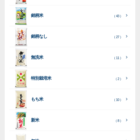
類
類
タ
ー
銘柄米
（ 43 ）
米
袋
銘柄なし
（ 27 ）
［
［
［
全
全
全
て
て
て
［
全
素
見
見
見
て
［
［
全
全
無洗米
（ 11 ）
材
る
る
る
］
］
］
見
て
て
る
］
見
見
乳
和
箱・
（
（
（ 26
る
る
］
］
特別栽培米
12
10
白
紙
ケー
（ 2 ）
）
印
）
）
（ 1
ス
字
）
無
無
（
（ 4
ブ
ラ
機
（ 4
22
）
地
地
（ 2
もち米
）
）
ル
ミ
陳
（ 10 ）
）
（ 2
ー
列
）
表
こ
こ
台
示
［
全
し
し
（ 5
（ 3
新米
透
プ
（ 8 ）
（ 1
（ 1
て
ひ
ひ
）
）
）
）
明
ディ
リ
見
か
か
スプ
ン
る
］
り
り
（ 73
レ
タ