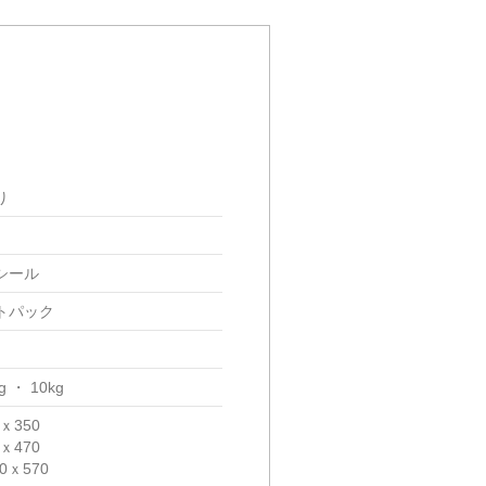
り
シール
トパック
kg
10kg
0ｘ350
0ｘ470
40ｘ570