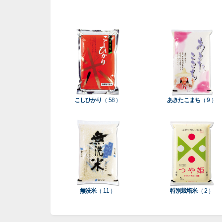
こしひかり
（ 58 ）
あきたこまち
（ 9 ）
無洗米
（ 11 ）
特別栽培米
（ 2 ）