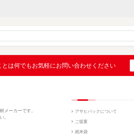
乳
和
箱・
素
白
紙
ケ
印
（
（
ー
材
字
12
10
ス
無
無
機
）
）
（
地
地
（
26
（
（
1
）
22
4
）
）
）
ブ
ラ
ル
ミ
ー
（
陳
表
（
4
列
こ
こ
こと
は何でも
お気軽にお問い合わせください
示
2
）
台
し
し
プ
）
（
ひ
ひ
リ
2
か
か
和
ン
）
り
り
紙
タ
（
（
（
ー
透
5
3
5
（
明
）
）
）
1
（
デ
）
1
ィ
材メーカーです。
）
ス
アサヒパックについて
プ
い。
あ
レ
ご提案
き
ハ
イ・
た
ン
エ
パ
紙米袋
こ