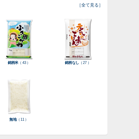
［
全て見る
］
銘柄米
（ 43 ）
銘柄なし
（ 27 ）
無地
（ 11 ）