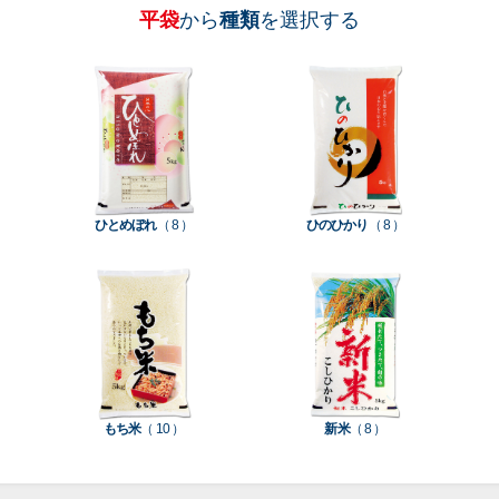
平袋
から
種類
を選択する
［
［
［
［
［
［
［
全
全
全
全
全
全
全
紐
ス
業
イ
真
販
包
て見
て見
て見
て見
て見
て見
て見
付
タ
務
ン
空
促
装
る
る
る
る
る
る
る
］
］
］
］
］
］
］
き
ン
用
ク
パ
グ
機
ク
ド
ポ
ジ
ッ
ッ
械
ラ
パ
リ
ェ
ク
ズ
関
フ
ッ
ッ
連
ひとめぼれ
（ 8 ）
ひのひかり
（ 8 ）
ト
ク
ト
種
プ
素
種
類
リ
材
類
種
種
種
ン
類
類
類
タ
ー
米
もち米
（ 10 ）
新米
（ 8 ）
袋