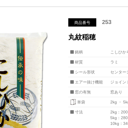
253
商品番号
丸紋稲穂
銘柄
こしひか
材質
ラミ
シール形状
センター
エアー抜け機能
ジョイン
窓の有無
窓あり
単袋
2kg
5
寸法
2kg：20
5kg：28
10kg：3