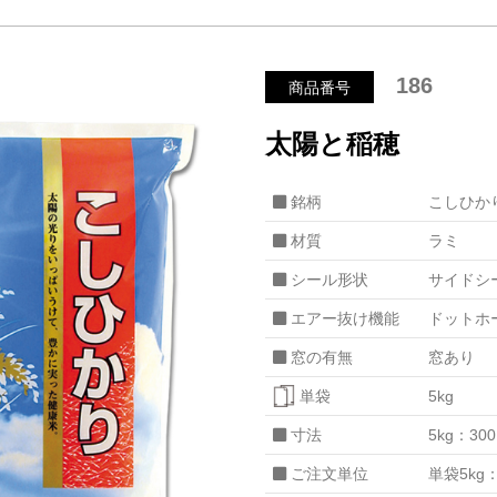
186
商品番号
太陽と稲穂
銘柄
こしひか
材質
ラミ
シール形状
サイドシ
エアー抜け機能
ドットホ
窓の有無
窓あり
単袋
5kg
寸法
5kg：30
ご注文単位
単袋5kg：