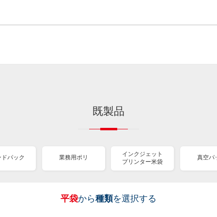
既製品
インクジェット
ンドパック
業務用ポリ
真空パ
プリンター米袋
平袋
から
種類
を選択する
［
［
［
［
［
［
［
全
全
全
全
全
全
全
紐
ス
業
イ
真
販
包