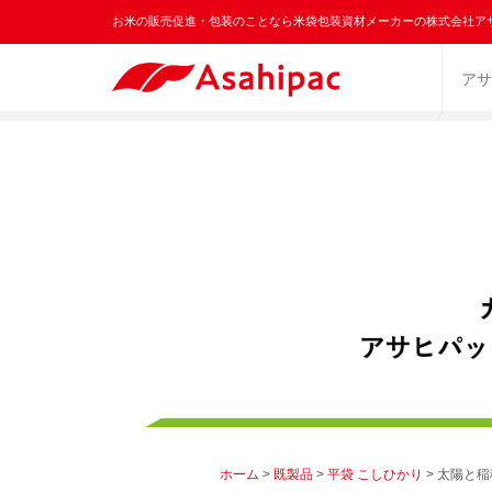
お米の販売促進・包装のことなら米袋包装資材メーカーの株式会社ア
アサ
ホーム
>
既製品
>
平袋 こしひかり
> 太陽と稲