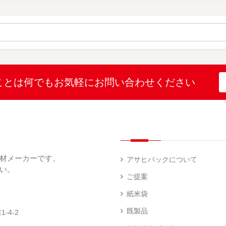
（
（
ー
材
字
12
10
ス
無
無
機
）
）
（
地
地
（
26
（
（
1
）
22
4
）
）
）
ブ
ラ
ル
ミ
ー
（
陳
表
（
4
列
こ
こ
こと
は何でも
お気軽にお問い合わせください
示
2
）
台
し
し
プ
）
（
ひ
ひ
リ
2
か
か
和
ン
）
り
り
紙
タ
（
（
（
ー
透
5
3
5
（
明
）
）
）
1
（
デ
）
1
ィ
材メーカーです。
）
ス
アサヒパックについて
プ
い。
あ
レ
ご提案
き
ハ
イ・
た
ン
エ
パ
紙米袋
こ
ド
ン
ネ
ま
ラ
ド
ル
既製品
-4-2
ち
ベ
レ
（
（
ラ
ス