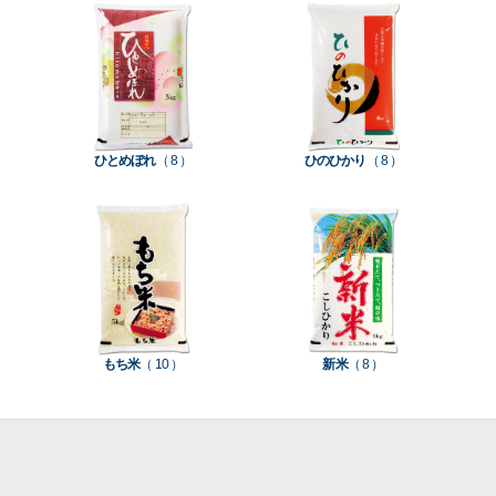
て見
て見
て見
て見
て見
て見
て見
付
タ
務
ン
空
促
装
る
る
る
る
る
る
る
］
］
］
］
］
］
］
き
ン
用
ク
パ
グ
機
ク
ド
ポ
ジ
ッ
ッ
械
ラ
パ
リ
ェ
ク
ズ
関
フ
ッ
ッ
連
ひとめぼれ
（ 8 ）
ひのひかり
（ 8 ）
ト
ク
ト
種
プ
素
種
類
リ
材
類
種
種
種
ン
類
類
類
タ
ー
米
もち米
（ 10 ）
新米
（ 8 ）
袋
乳
和
箱・
素
白
紙
ケ
印