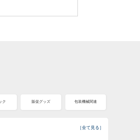
ック
販促グッズ
包装機械関連
［
全て見る
］