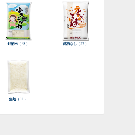
銘柄米
（ 43 ）
銘柄なし
（ 27 ）
無地
（ 11 ）