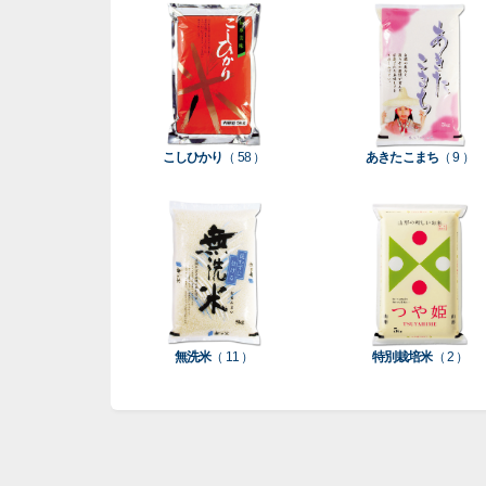
こしひかり
（ 58 ）
あきたこまち
（ 9 ）
無洗米
（ 11 ）
特別栽培米
（ 2 ）