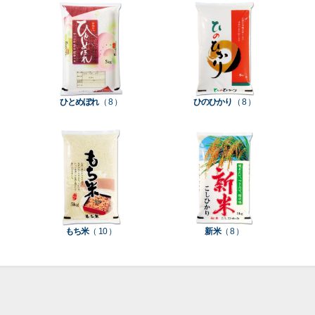
て見
て見
て見
て見
て見
て見
て見
付
タ
務
ン
空
促
装
る
る
る
る
る
る
る
］
］
］
］
］
］
］
き
ン
用
ク
パ
グ
機
ク
ド
ポ
ジ
ッ
ッ
械
ラ
パ
リ
ェ
ク
ズ
関
フ
ッ
ッ
連
ひとめぼれ
（ 8 ）
ひのひかり
（ 8 ）
ト
ク
ト
種
プ
素
種
類
リ
材
類
種
種
種
ン
類
類
類
タ
ー
米
もち米
（ 10 ）
新米
（ 8 ）
袋
乳
和
箱・
素
白
紙
ケ
印