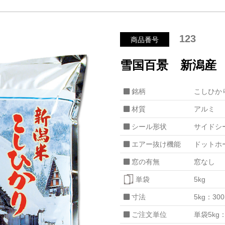
123
商品番号
雪国百景 新潟産
銘柄
こしひか
材質
アルミ
シール形状
サイドシ
エアー抜け機能
ドットホ
窓の有無
窓なし
単袋
5kg
寸法
5kg：30
ご注文単位
単袋5kg：