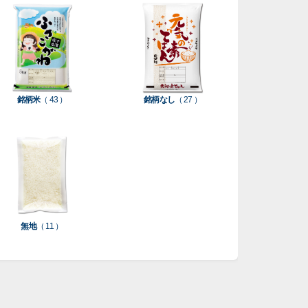
銘柄米
（ 43 ）
銘柄なし
（ 27 ）
無地
（ 11 ）