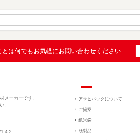
（
（
ー
材
字
12
10
ス
無
無
機
）
）
（
地
地
（
26
（
（
1
）
22
4
）
）
）
ブ
ラ
ル
ミ
ー
（
陳
表
（
4
列
こ
こ
こと
は何でも
お気軽にお問い合わせください
示
2
）
台
し
し
プ
）
（
ひ
ひ
リ
2
か
か
和
ン
）
り
り
紙
タ
（
（
（
ー
透
5
3
5
（
明
）
）
）
1
（
デ
）
1
ィ
材メーカーです。
）
ス
アサヒパックについて
プ
い。
あ
レ
ご提案
き
ハ
イ・
た
ン
エ
パ
紙米袋
こ
ド
ン
ネ
ま
ラ
ド
ル
既製品
-4-2
ち
ベ
レ
（
（
ラ
ス