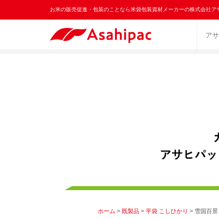
お米の販売促進・包装のことなら米袋包装資材メーカーの株式会社ア
アサ
ホーム
>
既製品
>
平袋 こしひかり
> 雪国百