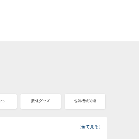
ック
販促グッズ
包装機械関連
［
全て見る
］