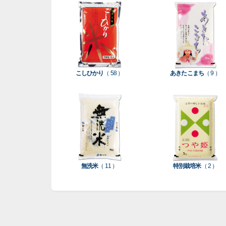
こしひかり
（ 58 ）
あきたこまち
（ 9 ）
無洗米
（ 11 ）
特別栽培米
（ 2 ）