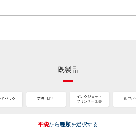
既製品
インクジェット
ンドパック
業務用ポリ
真空パ
プリンター米袋
平袋
から
種類
を選択する
［
［
［
［
［
［
［
全
全
全
全
全
全
全
紐
ス
業
イ
真
販
包