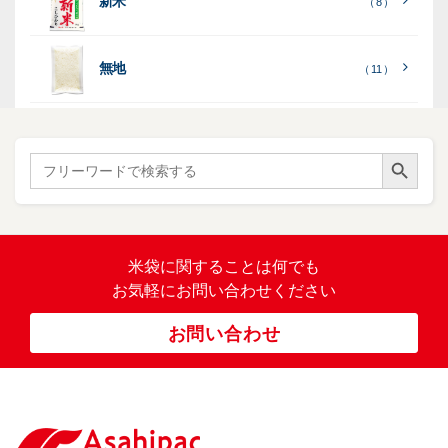
新米
透
プ
（ 8 ）
（ 1
（ 1
て
ひ
ひ
）
）
）
）
明
ディ
リ
見
か
か
スプ
ン
る
］
り
り
（ 73
レ
タ
無地
エ
（ 11 ）
）
イ・
ー
ン
和
（ 5
あ
パネ
（ 2
）
ド
紙
き
）
ル
レ
ハ
（ 1
た
）
ス
ン
Search Button
こ
Search
柄
ク
ド
for:
（ 4
ま
（
）
ロ
ラ
23
ち
ス
ベ
）
銘
（ 5
ラ
柄
）
銘
ー
（ 5
米
の
柄
米袋に関すること
は何でも
（
）
ぼ
23
米
お気軽にお問い合わせください
り
卓
）
銘
上
（ 1
柄
お問い合わせ
銘
（ 6
シ
）
な
脱
）
（ 6
柄
ー
（ 5
し
酸
）
な
ラ
）
素
し
ー
剤
無
（ 2
洗
）
特
足