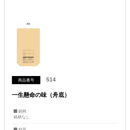
514
商品番号
一生懸命の味（舟底）
銘柄
銘柄なし
材質