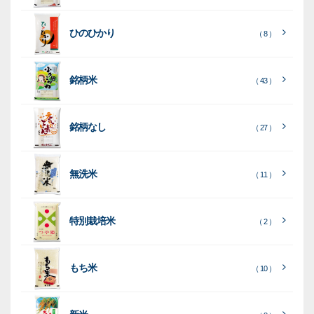
類
リ
材
類
種
種
種
ン
類
ひのひかり
（ 8 ）
類
類
タ
ー
銘柄米
（ 43 ）
米
袋
銘柄なし
（ 27 ）
［
［
［
全
全
全
て
て
て
［
全
素
見
見
見
て
［
［
全
全
無洗米
（ 11 ）
材
る
る
る
］
］
］
見
て
て
る
］
見
見
乳
和
箱・
（
（
（ 26
る
る
］
］
特別栽培米
12
10
白
紙
ケー
（ 2 ）
）
印
）
）
（ 1
ス
字
）
無
無
（
（ 4
ブ
ラ
機
（ 4
22
）
地
地
（ 2
もち米
）
）
ル
ミ
陳
（ 10 ）
）
（ 2
ー
列
）
表
こ
こ
台
示
［
全
し
し
（ 5
（ 3