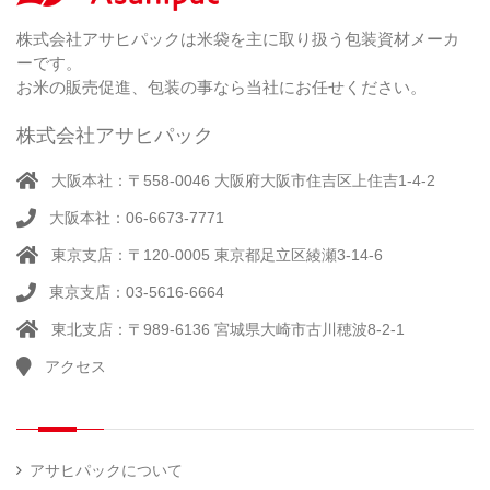
米
シー
別
踏
（ 1
ル
（
栽
）
株式会社アサヒパックは米袋を主に取り扱う包装資材メーカ
み
（ 1
（既
162
培
）
ーです。
シ
）
製
米
ー
お米の販売促進、包装の事なら当社にお任せください。
品）
ラ
ー
株式会社アサヒパック
シー
（ 14
ル
真
）
大阪本社：〒558-0046 大阪府大阪市住吉区上住吉1-4-2
（別
空
注）
大阪本社：06-6673-7771
脱
（ 4
気
）
東京支店：〒120-0005 東京都足立区綾瀬3-14-6
そ
シ
（
の
22
ー
東京支店：03-5616-6664
他
）
ラ
東北支店：〒989-6136 宮城県大崎市古川穂波8-2-1
ー
アクセス
計
（ 1
量
）
器
アサヒパックについて