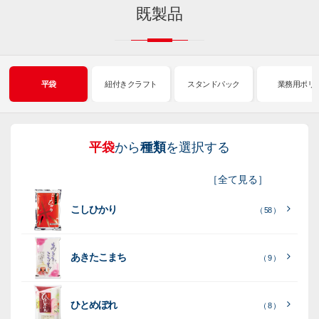
既製品
平袋
紐付きクラフト
スタンドパック
業務用ポリ
平袋
から
種類
を選択する
紐
ス
業
イ
真
販
包
［
全て見る
］
付
タ
務
ン
空
促
装
こしひかり
き
ン
用
ク
パ
グ
機
（ 58 ）
ク
ド
ポ
ジ
ッ
ッ
械
ラ
パ
リ
ェ
ク
ズ
関
あきたこまち
（ 9 ）
フ
ッ
ッ
連
ト
ク
ト
ひとめぼれ
種
プ
素
種
（ 8 ）