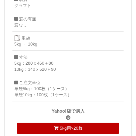
クラフト
窓の有無
窓なし
単袋
5kg
10kg
寸法
5kg：280ｘ460＋80
10kg：340ｘ520＋90
ご注文単位
単袋5kg：100枚（1ケース）
単袋10kg：100枚（1ケース）
Yahoo!店で購入
5kg用×20枚