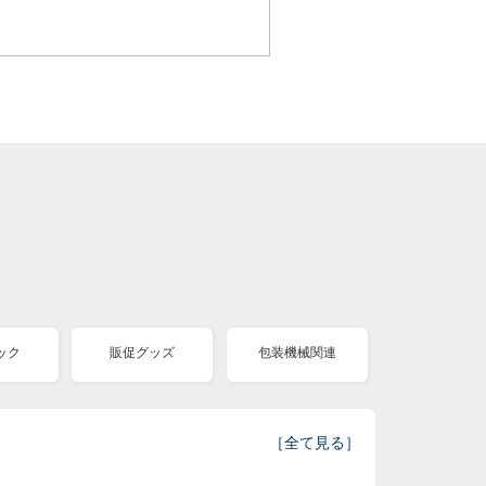
ック
販促グッズ
包装機械関連
［
全て見る
］