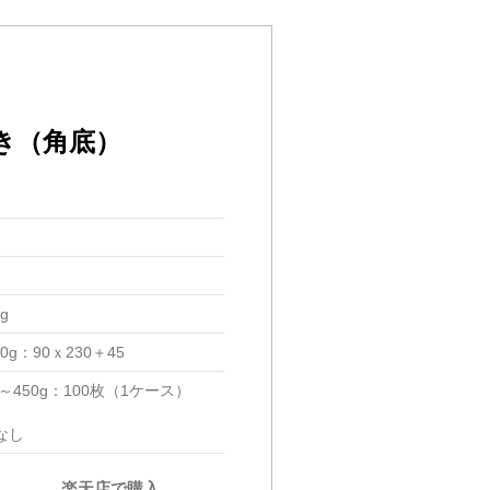
き（角底）
g
50g：90ｘ230＋45
g～450g：100枚（1ケース）
なし
楽天店で購入