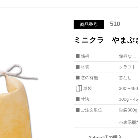
510
商品番号
ミニクラ やまぶ
銘柄
銘柄なし
材質
クラフト
窓の有無
窓なし
単袋
300〜450
寸法
300g～4
ご注文単位
単袋300
※表示欄
Yahoo!店で購入