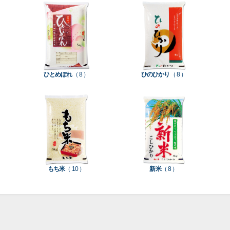
て見
て見
て見
て見
て見
て見
て見
付
タ
務
ン
空
促
装
る
る
る
る
る
る
る
］
］
］
］
］
］
］
き
ン
用
ク
パ
グ
機
ク
ド
ポ
ジ
ッ
ッ
械
ラ
パ
リ
ェ
ク
ズ
関
フ
ッ
ッ
連
ひとめぼれ
（ 8 ）
ひのひかり
（ 8 ）
ト
ク
ト
種
プ
素
種
類
リ
材
類
種
種
種
ン
類
類
類
タ
ー
米
もち米
（ 10 ）
新米
（ 8 ）
袋
乳
和
箱・
素
白
紙
ケ
印