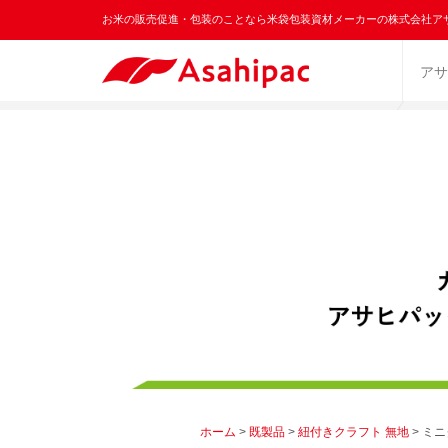
お米の販売促進・包装のことなら米袋包装資材メーカーの株式会社ア
アサ
ホーム
>
既製品
>
紐付きクラフト 無地
> ミ