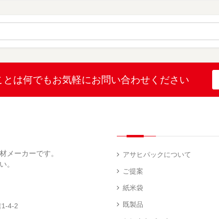
（
（
ー
材
字
12
10
ス
無
無
機
）
）
（
地
地
（
26
（
（
1
）
22
4
）
）
）
ブ
ラ
ル
ミ
ー
（
陳
表
（
4
列
こ
こ
こと
は何でも
お気軽にお問い合わせください
示
2
）
台
し
し
プ
）
（
ひ
ひ
リ
2
か
か
和
ン
）
り
り
紙
タ
（
（
（
ー
透
5
3
5
（
明
）
）
）
1
（
デ
）
1
ィ
材メーカーです。
）
ス
アサヒパックについて
プ
い。
あ
レ
ご提案
き
ハ
イ・
た
ン
エ
パ
紙米袋
こ
ド
ン
ネ
ま
ラ
ド
ル
既製品
-4-2
ち
ベ
レ
（
（
ラ
ス