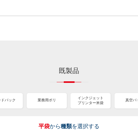
既製品
インクジェット
ンドパック
業務用ポリ
真空パ
プリンター米袋
平袋
から
種類
を選択する
［
［
［
［
［
［
［
全
全
全
全
全
全
全
紐
ス
業
イ
真
販
包