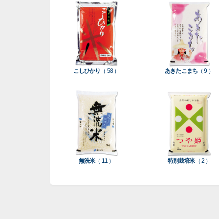
こしひかり
（ 58 ）
あきたこまち
（ 9 ）
無洗米
（ 11 ）
特別栽培米
（ 2 ）