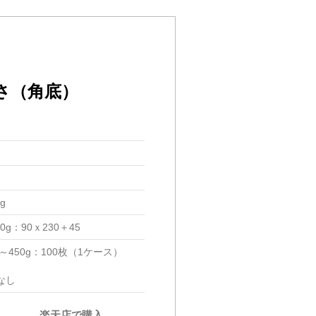
さ（角底）
g
50g：90ｘ230＋45
g～450g：100枚（1ケース）
なし
楽天店で購入