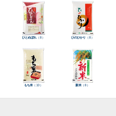
て見
て見
て見
て見
て見
て見
て見
付
タ
務
ン
空
促
装
る
る
る
る
る
る
る
］
］
］
］
］
］
］
き
ン
用
ク
パ
グ
機
ク
ド
ポ
ジ
ッ
ッ
械
ラ
パ
リ
ェ
ク
ズ
関
フ
ッ
ッ
連
ひとめぼれ
（ 8 ）
ひのひかり
（ 8 ）
ト
ク
ト
種
プ
素
種
類
リ
材
類
種
種
種
ン
類
類
類
タ
ー
米
もち米
（ 10 ）
新米
（ 8 ）
袋
乳
和
箱・
素
白
紙
ケ
印