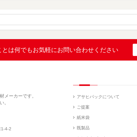
（
（
ー
材
字
12
10
ス
無
無
機
）
）
（
地
地
（
26
（
（
1
）
22
4
）
）
）
ブ
ラ
ル
ミ
ー
（
陳
表
（
4
列
こ
こ
こと
は何でも
お気軽にお問い合わせください
示
2
）
台
し
し
プ
）
（
ひ
ひ
リ
2
か
か
和
ン
）
り
り
紙
タ
（
（
（
ー
透
5
3
5
（
明
）
）
）
1
（
デ
）
1
ィ
材メーカーです。
）
ス
アサヒパックについて
プ
い。
あ
レ
ご提案
き
ハ
イ・
た
ン
エ
パ
紙米袋
こ
ド
ン
ネ
ま
ラ
ド
ル
既製品
-4-2
ち
ベ
レ
（
（
ラ
ス