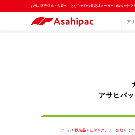
お米の販売促進・包装のことなら米袋包装資材メーカーの株式会社ア
アサ
ホーム
>
既製品
>
紐付きクラフト 無地
> ミ