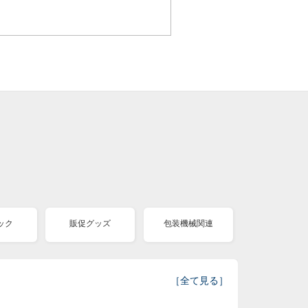
ック
販促グッズ
包装機械関連
［
全て見る
］