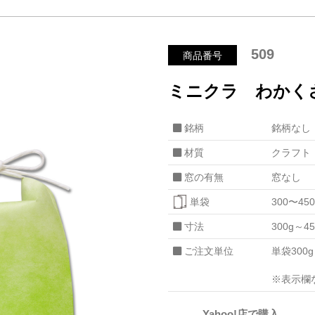
509
商品番号
ミニクラ わかく
銘柄
銘柄なし
材質
クラフト
窓の有無
窓なし
単袋
300〜450
寸法
300g～4
ご注文単位
単袋300
※表示欄
Yahoo!店で購入