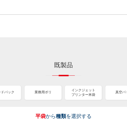
既製品
インクジェット
ンドパック
業務用ポリ
真空パ
プリンター米袋
平袋
から
種類
を選択する
［
［
［
［
［
［
［
全
全
全
全
全
全
全
紐
ス
業
イ
真
販
包