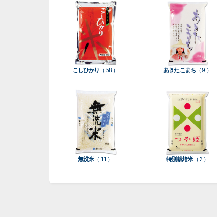
こしひかり
（ 58 ）
あきたこまち
（ 9 ）
無洗米
（ 11 ）
特別栽培米
（ 2 ）