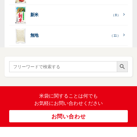
ー
列
）
表
こ
こ
台
示
［
全
し
し
（ 5
（ 3
新米
透
プ
（ 8 ）
（ 1
（ 1
て
ひ
ひ
）
）
）
）
明
ディ
リ
見
か
か
スプ
ン
る
］
り
り
（ 73
レ
タ
無地
エ
（ 11 ）
）
イ・
ー
ン
和
（ 5
あ
パネ
（ 2
）
ド
紙
き
）
ル
レ
ハ
（ 1
た
）
ス
ン
Search Button
こ
Search
柄
ク
ド
for:
（ 4
ま
（
）
ロ
ラ
23
ち
ス
ベ
）
銘
（ 5
ラ
柄
）
銘
ー
（ 5
米
の
柄
米袋に関すること
は何でも
（
）
ぼ
23
米
お気軽にお問い合わせください
り
卓
）
銘
上
（ 1
柄
お問い合わせ
銘
（ 6
シ
）
な
脱
）
（ 6
柄
ー
（ 5
し
酸
）
な
ラ
）
素
し
ー