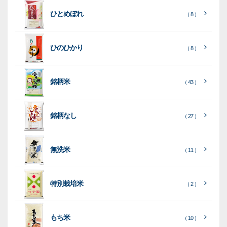
ト
ク
ト
ひとめぼれ
種
プ
素
種
（ 8 ）
類
リ
材
類
種
種
種
ン
類
ひのひかり
（ 8 ）
類
類
タ
ー
銘柄米
（ 43 ）
米
袋
銘柄なし
（ 27 ）
［
［
［
全
全
全
て
て
て
［
全
素
見
見
見
て
［
［
全
全
無洗米
（ 11 ）
材
る
る
る
］
］
］
見
て
て
る
］
見
見
乳
和
箱・
（
（
（ 26
る
る
］
］
特別栽培米
12
10
白
紙
ケー
（ 2 ）
）
印
）
）
（ 1
ス
字
）
無
無
（
（ 4
ブ
ラ
機
（ 4
22
）
地
地
（ 2
もち米
）
）
ル
ミ
陳
（ 10 ）
）
（ 2