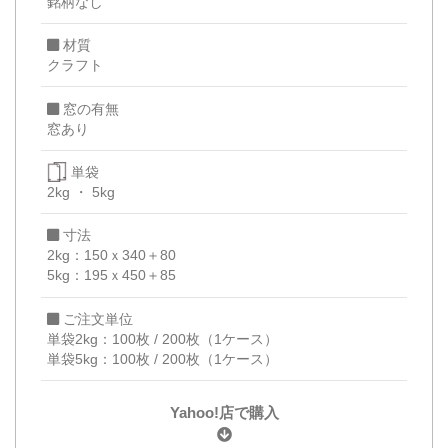
銘柄なし
材質
クラフト
窓の有無
窓あり
単袋
2kg
5kg
寸法
2kg：150ｘ340＋80
5kg：195ｘ450＋85
ご注文単位
単袋2kg：100枚 / 200枚（1ケース）
単袋5kg：100枚 / 200枚（1ケース）
Yahoo!店で購入