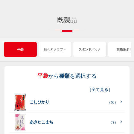
既製品
平袋
紐付きクラフト
スタンドパック
業務用ポリ
平袋
から
種類
を選択する
紐
ス
業
イ
真
販
包
［
全て見る
］
付
タ
務
ン
空
促
装
こしひかり
き
ン
用
ク
パ
グ
機
（ 58 ）
ク
ド
ポ
ジ
ッ
ッ
械
ラ
パ
リ
ェ
ク
ズ
関
あきたこまち
（ 9 ）
フ
ッ
ッ
連