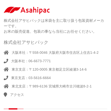
剤
無
（ 2
洗
）
特
足
米
シー
別
踏
（ 1
ル
（
栽
）
株式会社アサヒパックは米袋を主に取り扱う包装資材メーカ
み
（ 1
（既
162
培
）
ーです。
シ
）
製
米
ー
お米の販売促進、包装の事なら当社にお任せください。
品）
ラ
ー
株式会社アサヒパック
シー
（ 14
ル
真
）
大阪本社：〒558-0046 大阪府大阪市住吉区上住吉1-4-2
（別
空
注）
大阪本社：06-6673-7771
脱
（ 4
気
）
東京支店：〒120-0005 東京都足立区綾瀬3-14-6
そ
シ
（
の
22
ー
東京支店：03-5616-6664
他
）
ラ
東北支店：〒989-6136 宮城県大崎市古川穂波8-2-1
ー
アクセス
計
（ 1
量
）
器