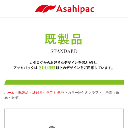
ホーム
>
既製品
>
紐付きクラフト 無地
> カラー紐付きクラフト 群青（角
底・保湿）