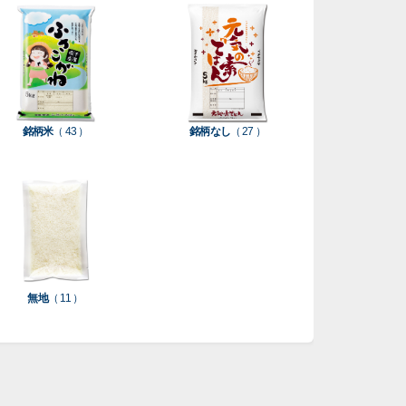
銘柄米
（ 43 ）
銘柄なし
（ 27 ）
無地
（ 11 ）