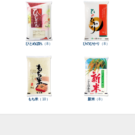
て見
て見
て見
て見
て見
て見
て見
付
タ
務
ン
空
促
装
る
る
る
る
る
る
る
］
］
］
］
］
］
］
き
ン
用
ク
パ
グ
機
ク
ド
ポ
ジ
ッ
ッ
械
ラ
パ
リ
ェ
ク
ズ
関
フ
ッ
ッ
連
ひとめぼれ
（ 8 ）
ひのひかり
（ 8 ）
ト
ク
ト
種
プ
素
種
類
リ
材
類
種
種
種
ン
類
類
類
タ
ー
米
もち米
（ 10 ）
新米
（ 8 ）
袋
乳
和
箱・
素
白
紙
ケ
印