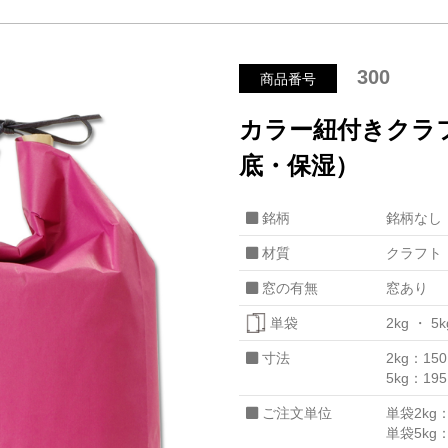
300
商品番号
カラー紐付きクラ
底・保湿）
銘柄
銘柄なし
材質
クラフト
窓の有無
窓あり
単袋
2kg
5k
寸法
2kg：15
5kg：19
ご注文単位
単袋2kg：
単袋5kg：