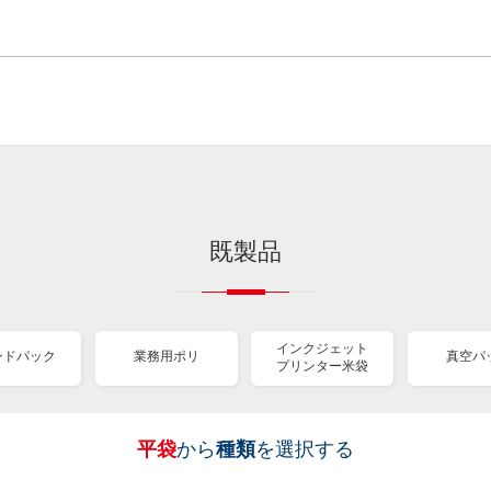
既製品
インクジェット
ンドパック
業務用ポリ
真空パ
プリンター米袋
平袋
から
種類
を選択する
［
［
［
［
［
［
［
全
全
全
全
全
全
全
紐
ス
業
イ
真
販
包