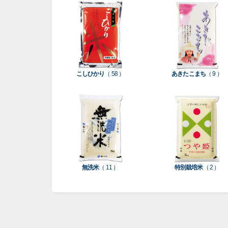
こしひかり
（ 58 ）
あきたこまち
（ 9 ）
無洗米
（ 11 ）
特別栽培米
（ 2 ）