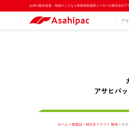
お米の販売促進・包装のことなら米袋包装資材メーカーの株式会社ア
アサ
ホーム
>
既製品
>
紐付きクラフト 無地
> カ