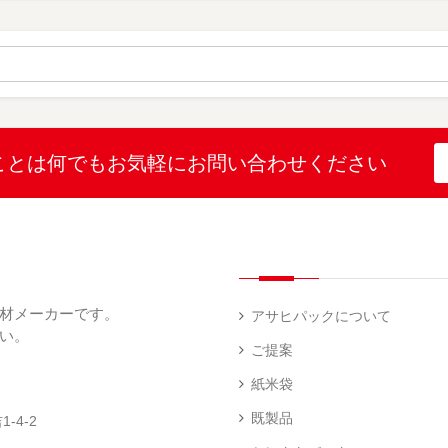
（
（
ー
材
字
12
10
ス
無
無
機
）
）
（
地
地
（
26
（
（
1
）
22
4
）
）
）
ブ
ラ
ル
ミ
ー
（
陳
表
（
4
列
こ
こ
こと
は何でも
お気軽にお問い合わせください
示
2
）
台
し
し
プ
）
（
ひ
ひ
リ
2
か
か
和
ン
）
り
り
紙
タ
（
（
（
ー
透
5
3
5
（
明
）
）
）
1
（
デ
）
1
ィ
材メーカーです。
）
ス
アサヒパックについて
プ
い。
あ
レ
ご提案
き
ハ
イ・
た
ン
エ
パ
紙米袋
こ
ド
ン
ネ
ま
ラ
ド
ル
既製品
-4-2
ち
ベ
レ
（
（
ラ
ス