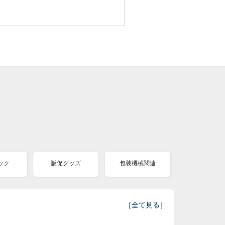
ック
販促グッズ
包装機械関連
［
全て見る
］