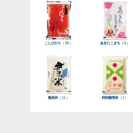
こしひかり
（ 58 ）
あきたこまち
（ 9 ）
無洗米
（ 11 ）
特別栽培米
（ 2 ）