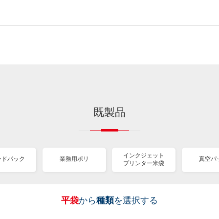
既製品
インクジェット
ンドパック
業務用ポリ
真空パ
プリンター米袋
平袋
から
種類
を選択する
［
［
［
［
［
［
［
全
全
全
全
全
全
全
紐
ス
業
イ
真
販
包