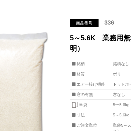
336
商品番号
5～5.6K 業務用
明）
銘柄
銘柄なし
材質
ポリ
エアー抜け機能
ドットホ
窓の有無
窓なし
単袋
5〜5.6kg
寸法
5～5.6k
ご注文単位
単袋5～5.
ス）