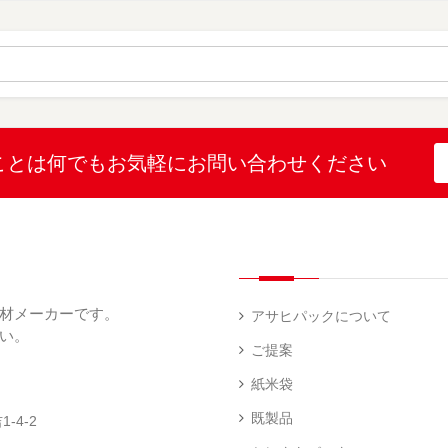
（
（
ー
材
字
12
10
ス
無
無
機
）
）
（
地
地
（
26
（
（
1
）
22
4
）
）
）
ブ
ラ
ル
ミ
ー
（
陳
表
（
4
列
こ
こ
こと
は何でも
お気軽にお問い合わせください
示
2
）
台
し
し
プ
）
（
ひ
ひ
リ
2
か
か
和
ン
）
り
り
紙
タ
（
（
（
ー
透
5
3
5
（
明
）
）
）
1
（
デ
）
1
ィ
材メーカーです。
）
ス
アサヒパックについて
プ
い。
あ
レ
ご提案
き
ハ
イ・
た
ン
エ
パ
紙米袋
こ
ド
ン
ネ
ま
ラ
ド
ル
既製品
-4-2
ち
ベ
レ
（
（
ラ
ス