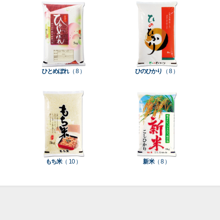
て見
て見
て見
て見
て見
て見
て見
付
タ
務
ン
空
促
装
る
る
る
る
る
る
る
］
］
］
］
］
］
］
き
ン
用
ク
パ
グ
機
ク
ド
ポ
ジ
ッ
ッ
械
ラ
パ
リ
ェ
ク
ズ
関
フ
ッ
ッ
連
ひとめぼれ
（ 8 ）
ひのひかり
（ 8 ）
ト
ク
ト
種
プ
素
種
類
リ
材
類
種
種
種
ン
類
類
類
タ
ー
米
もち米
（ 10 ）
新米
（ 8 ）
袋
乳
和
箱・
素
白
紙
ケ
印