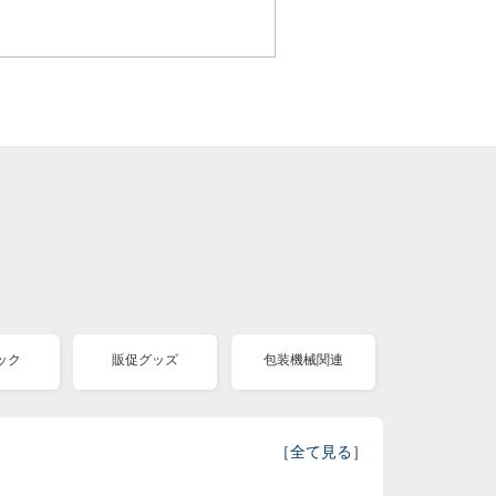
ック
販促グッズ
包装機械関連
［
全て見る
］