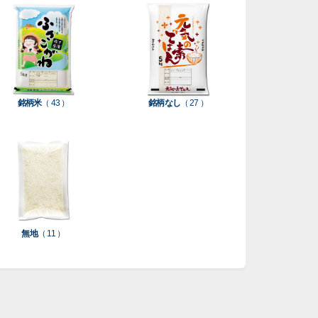
銘柄米
（ 43 ）
銘柄なし
（ 27 ）
無地
（ 11 ）