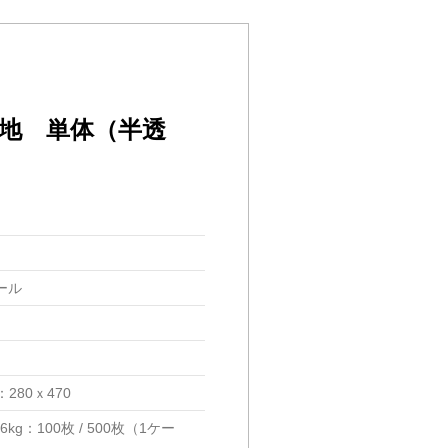
無地 単体（半透
ール
g：280ｘ470
6kg：100枚 / 500枚（1ケー