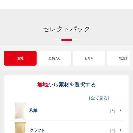
セレクトパック
無地
図柄入り
もち米
無洗米
無地
から
素材
を選択する
図
も
無
新
［
全て見る
］
柄
ち
洗
米
和紙
入
米
米
（ 6 ）
り
素
クラフト
（ 4 ）