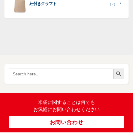
リ
リ
紐付きクラフト
（ 2 ）
ポ
SF
（
リ
（ 1
ポ
45
）
ポ
）
リ
リ
SF
（
ポ
17
リ
）
ポ
Search Button
（
Search
34
リ
for:
）
バ
イ
オ
（ 2
米袋に関すること
は何でも
）
マ
お気軽にお問い合わせください
ス
ポ
お問い合わせ
リ