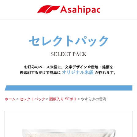
ホーム
>
セレクトパック
>
図柄入り SFポリ
> やすらぎの雲海