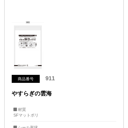
911
商品番号
やすらぎの雲海
材質
SFマットポリ
シール形状