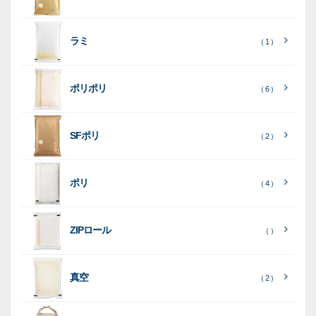
素
素
材
素
材
材
ラミ
材
（ 1 ）
ポリポリ
（ 6 ）
［
全
SFポリ
（ 2 ）
て
［
［
全
全
見
て
て
［
全
る
］
見
見
ポリ
（ 4 ）
て
る
る
］
］
見
ポ
る
］
（ 5
リ
ラ
ラ
（ 0
（ 0
ZIPロール
）
（ ）
ポ
）
）
ミ
ミ
和
（ 5
リ
）
紙
ポ
ポ
真空
（ 2 ）
ポ
（ 3
（ 1
（ 2
リ
リ
ラ
（
）
リ
）
）
ポ
ポ
16
ミ
）