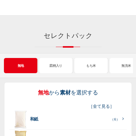
セレクトパック
無地
図柄入り
もち米
無洗米
無地
から
素材
を選択する
図
も
無
新
［
全て見る
］
柄
ち
洗
米
和紙
入
米
米
（ 6 ）
り