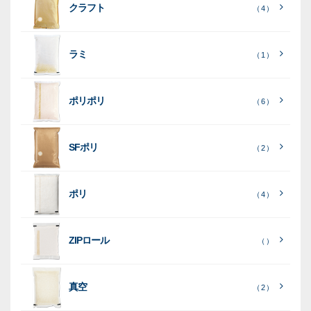
素
クラフト
（ 4 ）
素
素
材
素
材
材
ラミ
材
（ 1 ）
ポリポリ
（ 6 ）
［
全
SFポリ
（ 2 ）
て
［
［
全
全
見
て
て
［
全
る
］
見
見
ポリ
（ 4 ）
て
る
る
］
］
見
ポ
る
］
（ 5
リ
ラ
ラ
（ 0
（ 0
ZIPロール
）
（ ）
ポ
）
）
ミ
ミ
和
（ 5
リ
）
紙
ポ
ポ
真空
（ 2 ）
ポ
（ 3
（ 1
（ 2
リ
リ
ラ
（
）
リ
）
）