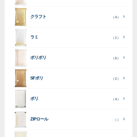
り
素
クラフト
（ 4 ）
素
素
材
素
材
材
ラミ
材
（ 1 ）
ポリポリ
（ 6 ）
［
全
SFポリ
（ 2 ）
て
［
［
全
全
見
て
て
［
全
る
］
見
見
ポリ
（ 4 ）
て
る
る
］
］
見
ポ
る
］
（ 5
リ
ラ
ラ
（ 0
（ 0
ZIPロール
）
（ ）
ポ
）
）
ミ
ミ
和
（ 5
リ
）
紙