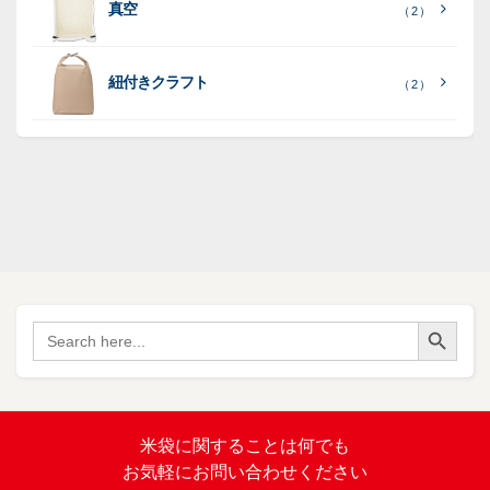
ポ
ポ
真空
（ 2 ）
ポ
（ 3
（ 1
（ 2
リ
リ
ラ
（
）
リ
）
）
ポ
ポ
16
ミ
）
リ
リ
紐付きクラフト
（ 2 ）
ポ
SF
（
リ
（ 1
ポ
45
）
ポ
）
リ
リ
SF
（
ポ
17
リ
）
ポ
Search Button
（
Search
34
リ
for:
）
バ
イ
オ
（ 2
米袋に関すること
は何でも
）
マ
お気軽にお問い合わせください
ス