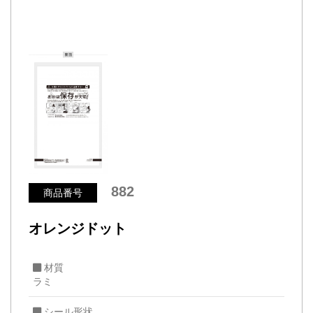
882
商品番号
オレンジドット
材質
ラミ
シール形状