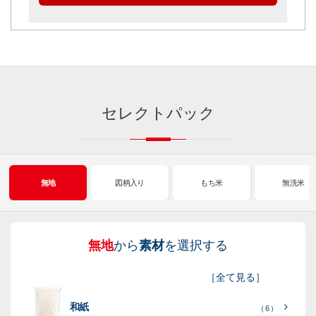
セレクトパック
無地
図柄入り
もち米
無洗米
無地
から
素材
を選択する
図
も
無
新
［
全て見る
］
柄
ち
洗
米
和紙
入
米
米
（ 6 ）