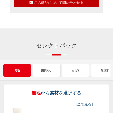
この商品について問い合わせる
セレクトパック
無地
図柄入り
もち米
無洗米
無地
から
素材
を選択する
図
も
無
新
［
全て見る
］
柄
ち
洗
米