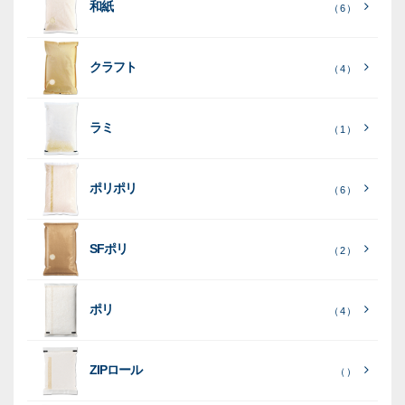
和紙
入
米
米
（ 6 ）
り
素
クラフト
（ 4 ）
素
素
材
素
材
材
ラミ
材
（ 1 ）
ポリポリ
（ 6 ）
［
全
SFポリ
（ 2 ）
て
［
［
全
全
見
て
て
［
全
る
］
見
見
ポリ
（ 4 ）
て
る
る
］
］
見
ポ
る
］
（ 5
リ
ラ
ラ
（ 0
（ 0
ZIPロール
）
（ ）
ポ
）
）
ミ
ミ
和
（ 5
リ
）