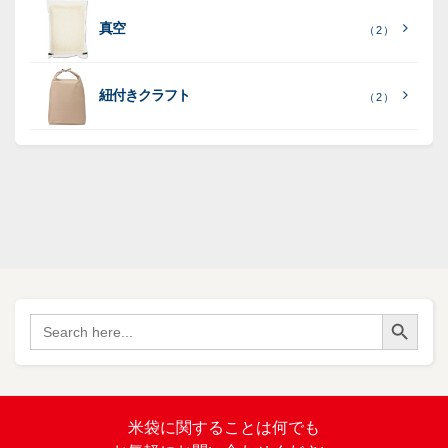
紙
ポ
ポ
真空
（ 2 ）
ポ
（ 3
（ 1
（ 2
リ
リ
ラ
（
）
リ
）
）
ポ
ポ
16
ミ
）
リ
リ
紐付きクラフト
（ 2 ）
ポ
SF
（
リ
（ 1
ポ
45
）
ポ
）
リ
リ
SF
（
ポ
17
リ
）
ポ
Search Button
（
Search
34
リ
for:
）
バ
イ
オ
（ 2
米袋に関すること
は何でも
）
マ