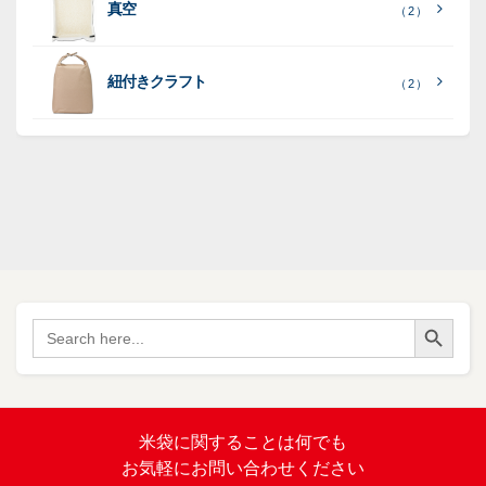
ポ
ポ
真空
（ 2 ）
ポ
（ 3
（ 1
（ 2
リ
リ
ラ
（
）
リ
）
）
ポ
ポ
16
ミ
）
リ
リ
紐付きクラフト
（ 2 ）
ポ
SF
（
リ
（ 1
ポ
45
）
ポ
）
リ
リ
SF
（
ポ
17
リ
）
ポ
Search Button
（
Search
34
リ
for:
）
バ
イ
オ
（ 2
米袋に関すること
は何でも
）
マ
お気軽にお問い合わせください
ス