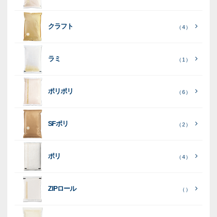
り
素
クラフト
（ 4 ）
素
素
材
素
材
材
ラミ
材
（ 1 ）
ポリポリ
（ 6 ）
［
全
SFポリ
（ 2 ）
て
［
［
全
全
見
て
て
［
全
る
］
見
見
ポリ
（ 4 ）
て
る
る
］
］
見
ポ
る
］
（ 5
リ
ラ
ラ
（ 0
（ 0
ZIPロール
）
（ ）
ポ
）
）
ミ
ミ
和
（ 5
リ
）
紙