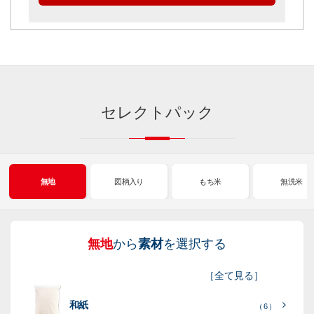
セレクトパック
無地
図柄入り
もち米
無洗米
無地
から
素材
を選択する
図
も
無
新
［
全て見る
］
柄
ち
洗
米
和紙
入
米
米
（ 6 ）