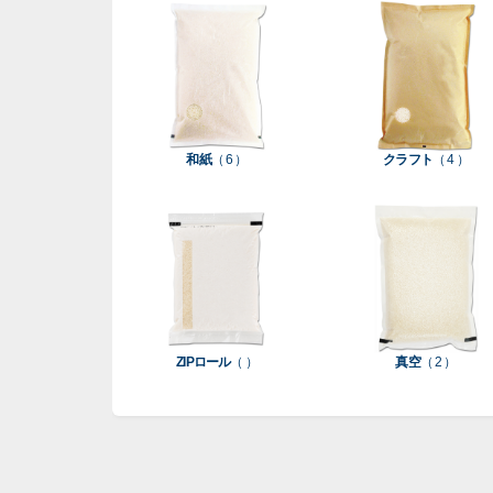
和紙
（ 6 ）
クラフト
（ 4 ）
ZIPロール
（ ）
真空
（ 2 ）