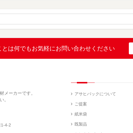
）
ポ
ポ
ポ
リ
リ
リ
ラ
ポ
ポ
（
ミ
リ
リ
3
（
（
（
）
16
1
2
）
）
）
こと
は何でも
お気軽にお問い合わせください
ポ
SF
リ
ポ
ポ
リ
リ
（
（
1
45
）
）
材メーカーです。
アサヒパックについて
い。
ご提案
SF
紙米袋
ポ
リ
既製品
-4-2
（
17