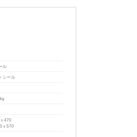
ール
トシール
kg
0ｘ470
60ｘ570