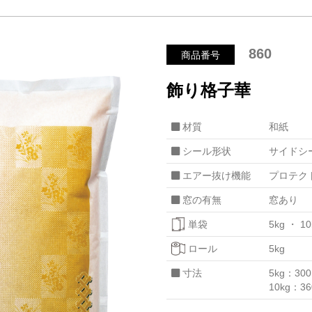
860
商品番号
飾り格子華
材質
和紙
シール形状
サイドシ
エアー抜け機能
プロテク
窓の有無
窓あり
単袋
5kg
10
ロール
5kg
寸法
5kg：30
10kg：3