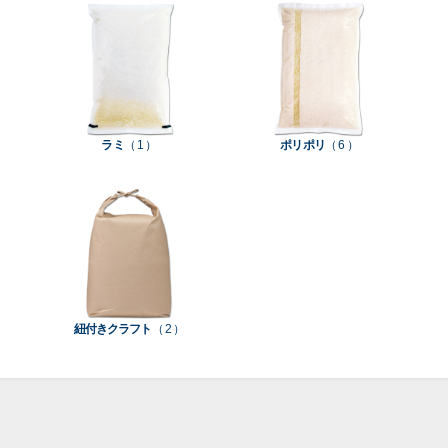
て見
て見
て見
て見
柄
ち
洗
米
る
る
る
る
］
］
］
］
入
米
米
り
素
素
素
材
ラミ
（ 1 ）
ポリポリ
（ 6 ）
素
材
材
材
紐付きクラフト
（ 2 ）
ポ
リ
ラ
ラ
ポ
ミ
ミ
リ
和
（
（
（
紙
0
0
5
（
）
）
）
5