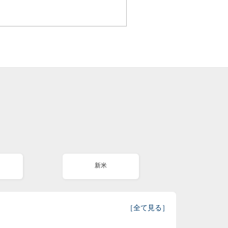
新米
［
全て見る
］