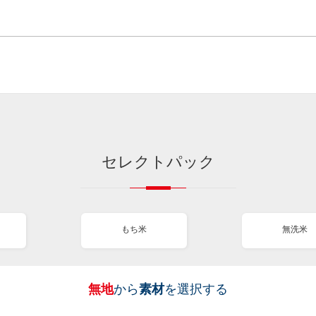
セレクトパック
もち米
無洗米
無地
から
素材
を選択する
［
［
［
［
全
全
全
全
図
も
無
新