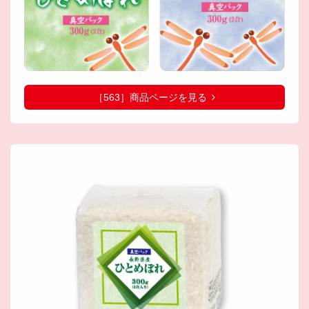
［563］商品ページを見る