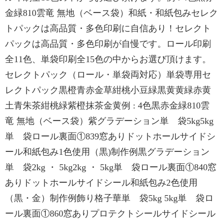
金緑810雲竜 無地（ベース袋）和紙・和紙包みセレク
トパックは高品質・多色印刷に自信あり！セレクト
パックは高品質・多色印刷が自慢です。ロール印刷
全11色、単袋印刷全15色の中からお選び頂けます。
セレクトパック（ロール・単袋両対応）単袋専用セ
レクトパック黒橙青赤金草紺桃小豆緑黒黄黄緑赤黄
土青朱茶紺桃緑紫橙抹茶金黄例 : 4色黒赤金緑810雲
竜 無地（ベース袋）紫グラデーション単 袋5kg5kg
単 袋ロール裏面①839窓ありドットホールサイドシ
ール和紙包み1色使用（黒)制作例黒グラデーション
単 袋2kg ・ 5kg2kg ・ 5kg単 袋ロール裏面①840窓
ありドットホールサイドシール和紙包み2色使用
（黒・金）制作例飾り格子華単 袋5kg 5kg単 袋ロ
ール裏面①860窓ありプロテクトシールサイドシール