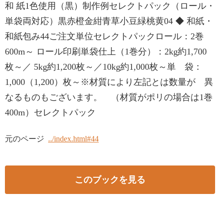
和 紙1色使用（黒）制作例セレクトパック（ロール・
単袋両対応）黒赤橙金紺青草小豆緑桃黄04 ◆ 和紙・
和紙包み44ご注文単位セレクトパックロール：2巻
600m～ ロール印刷単袋仕上（1巻分）：2kg約1,700
枚～／ 5kg約1,200枚～／10kg約1,000枚～単 袋：
1,000（1,200）枚～※材質により左記とは数量が 異
なるものもございます。 （材質がポリの場合は1巻
400m）セレクトパック
元のページ
../index.html#44
このブックを見る