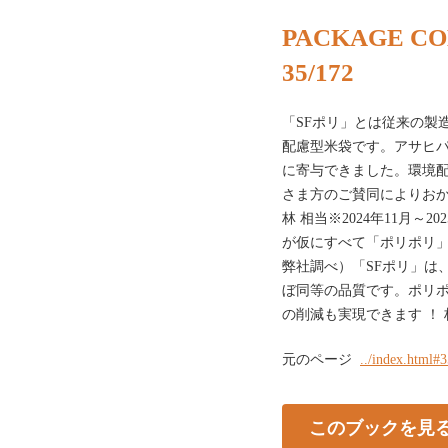
PACKAGE CO
35/172
「SFポリ」とは従来の製
配慮型米袋です。アサヒパ
に寄与できました。環境配
さま方のご賛同によりおか
林 相当※2024年11月～
が仮にすべて「ポリポリ
弊社調べ）「SFポリ」は
ぼ同等の品質です。ポリ
の削減も実現できます ！ 杉
元のページ
../index.html#
このブックを見