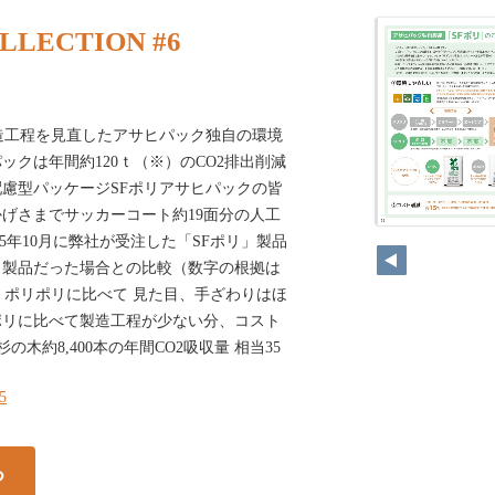
LLECTION #6
造工程を見直したアサヒパック独自の環境
ックは年間約120ｔ（※）のCO2排出削減
慮型パッケージSFポリアサヒパックの皆
げさまでサッカーコート約19面分の人工
2025年10月に弊社が受注した「SFポリ」製品
」製品だった場合との比較（数字の根拠は
、ポリポリに比べて 見た目、手ざわりはほ
ポリに比べて製造工程が少ない分、コスト
の木約8,400本の年間CO2吸収量 相当35
35
る