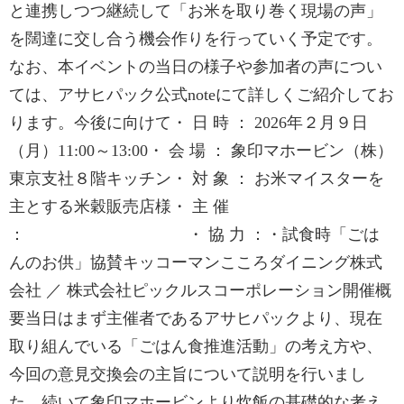
と連携しつつ継続して「お米を取り巻く現場の声」
を闊達に交し合う機会作りを行っていく予定です。
なお、本イベントの当日の様子や参加者の声につい
ては、アサヒパック公式noteにて詳しくご紹介してお
ります。今後に向けて・ 日 時 ： 2026年２月９日
（月）11:00～13:00・ 会 場 ： 象印マホービン（株）
東京支社８階キッチン・ 対 象 ： お米マイスターを
主とする米穀販売店様・ 主 催
： ・ 協 力 ：・試食時「ごは
んのお供」協賛キッコーマンこころダイニング株式
会社 ／ 株式会社ピックルスコーポレーション開催概
要当日はまず主催者であるアサヒパックより、現在
取り組んでいる「ごはん食推進活動」の考え方や、
今回の意見交換会の主旨について説明を行いまし
た。続いて象印マホービンより炊飯の基礎的な考え